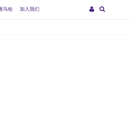
搜
My
雅马哈
加入我们
索
Account