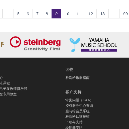
…
5
6
7
8
9
10
11
12
13
…
99
读物
心
雅马哈乐器指南
乐课程
电子琴教师俱乐部
客户支持
盘专用教室
常见问题（Q&A）
授权服务中心查询
雅马哈会员系统
雅马哈认证技师
下载与支持
经销商专区