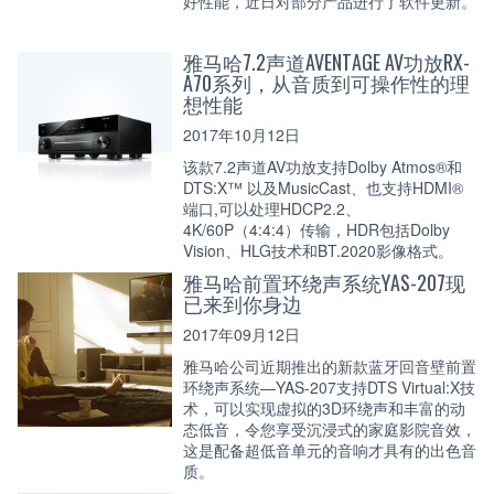
好性能，近日对部分产品进行了软件更新。
雅马哈7.2声道AVENTAGE AV功放RX-
A70系列，从音质到可操作性的理
想性能
2017年10月12日
该款7.2声道AV功放支持Dolby Atmos®和
DTS:X™ 以及MusicCast、也支持HDMI®
端口,可以处理HDCP2.2、
4K/60P（4:4:4）传输，HDR包括Dolby
Vision、HLG技术和BT.2020影像格式。
雅马哈前置环绕声系统YAS-207现
已来到你身边
2017年09月12日
雅马哈公司近期推出的新款蓝牙回音壁前置
环绕声系统—YAS-207支持DTS Virtual:X技
术，可以实现虚拟的3D环绕声和丰富的动
态低音，令您享受沉浸式的家庭影院音效，
这是配备超低音单元的音响才具有的出色音
质。