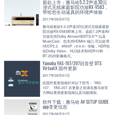
新款上市：雅马哈5.2.2声道3D沉
浸式无线家庭影院功放RX-V583，
带给您生动逼真的环绕声体验
2017年09月07日
雅马哈新款5.2.2声道3D沉浸式无线家庭影
院功放RX-V583即将上市。该款7.2声道AV
功放支持Dolby Atmos®和DTS:X™ 以及
MusicCast、也支持HDMI® 端口,可以处理
HDCP2.2、4K60P（4:4:4）传输，HDR包
括Dolby Vision、HLG技术和HDR10和
BT.2020影像格式。
Yamaha YAS-107/207回音壁 DTS
Virtual:X 固件更新
2017年09月01日
此固件更新指南针对以下型号： YAS-
107、 YAS-207 在更新之前请在雅马哈官
方网站查阅更新指南以及功能增加。
软件下载：雅马哈 AV SETUP GUIDE
app变更信息
2017年08月31日