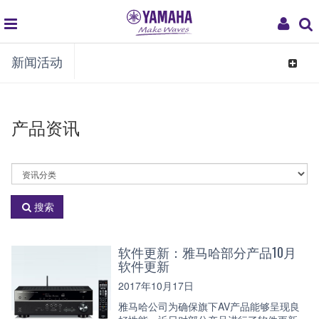
global
My
新闻活动
navigation
Acco
Toggle
navigat
产品资讯
选
择
资
搜索
讯
分
类
软件更新：雅马哈部分产品10月
软件更新
2017年10月17日
雅马哈公司为确保旗下AV产品能够呈现良