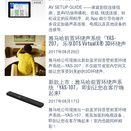
AV SETUP GUIDE ——家庭影院连接指
南，是AV功放和碟机、音箱, 线缆连接、轻
松设定的应用程序。此 App 能引导你做许
多设定如扬声器连接、电视以及其他设备的
连接等。
雅马哈前置环绕声系统『YAS-
207』 乐享DTS Virtual:X® 3D环绕声
2017年08月29日
雅马哈公司现推出新款蓝牙回音壁前置环绕
声系统—YAS-207，不仅能节省室内空间又
能让您享受到美妙的3D环绕声。
新款上市：雅马哈前置环绕声系
统『YAS-107』 即刻让您在客厅嗨
起来!
2017年08月17日
雅马哈公司现推出一款蓝牙回音壁前置环绕
声系统—YAS-107，将其加装到电视设备，
即刻让您在客厅嗨起来！室内也能同样精
彩！