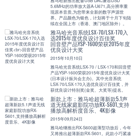
雅马哈新推出配备USB DAC兼容DSD
5.6MHz的功率放大器A-U671,高分辨率重
现原本音质,为您带来全新的数字声源世
界。产品颜色为银色，计划将于十月下旬陆
续在全国上市（香港、澳门地区除外）。
雅马哈光音系统LSX-70/LSX-170入
选2015年度优良设计百佳奖
回音壁产品YSP-1600荣获2015年度
优良设计大奖
2015年10月10日
雅马哈光音系统LSX-70 / LSX-170和回音壁
产品YSP-1600荣获2015年度优良设计大奖
(日本设计振兴会主办)。其中光音系统
LSX-70/LSX-170入选优良设计百佳奖，并
获优良设计特别奖(金奖、大奖等)提名。
新款上市：雅马哈超薄新款5.1声
道无线家庭影院功放RX-S601,支持
播放高解析度音乐、4K影像
2015年09月24日
雅马哈继推出RX-S600超薄型功放后，今年
又将推出超薄新款RX-S601。此款小巧紧凑