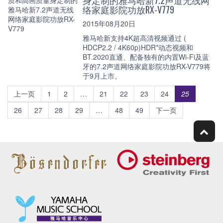
络家庭影院功放RX-V779
2015年08月20日
雅马哈新支持4K超高清视频通过 (
HDCP2.2 / 4K60p)HDR*动态视频和
BT.2020直通、配备独有的内置Wi-Fi及蓝
牙的7.2声道网络家庭影院功放RX-V779将
于9月上市。
上一页
1
2
…
21
22
23
24
25
26
27
28
29
…
48
49
下一页