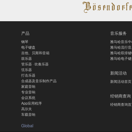
产品
音乐服务
钢琴
雅马哈音乐中
电子键盘
雅马哈流行音
吉他、贝斯和音箱
雅马哈双排键
鼓乐器
雅马哈电子键
管乐器 · 吹奏乐器
弦乐器
新闻活动
打击乐器
合成器及音乐制作产品
新闻活动首页
家庭音响
专业音响
经销商查询
会议系统
App应用程序
经销商查询首
高尔夫
车载音响
Global