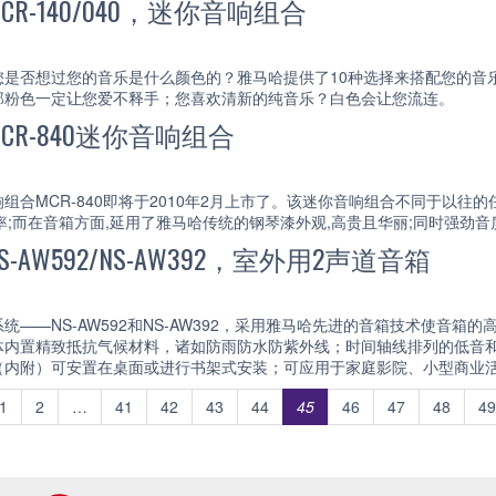
R-140/040，迷你音响组合
您是否想过您的音乐是什么颜色的？雅马哈提供了10种选择来搭配您的音
那粉色一定让您爱不释手；您喜欢清新的纯音乐？白色会让您流连。
R-840迷你音响组合
合MCR-840即将于2010年2月上市了。该迷你音响组合不同于以往的任
功率;而在音箱方面,延用了雅马哈传统的钢琴漆外观,高贵且华丽;同时强劲
AW592/NS-AW392，室外用2声道音箱
统——NS-AW592和NS-AW392，采用雅马哈先进的音箱技术使音
体内置精致抵抗气候材料，诸如防雨防水防紫外线；时间轴线排列的低音
（内附）可安置在桌面或进行书架式安装；可应用于家庭影院、小型商业
1
2
…
41
42
43
44
45
46
47
48
49