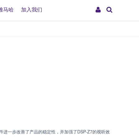
搜
My
雅马哈
加入我们
索
Account
件进一步改善了产品的稳定性，并加强了DSP-Z7的视听效