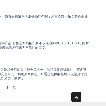
乐。您喜欢摇滚乐？那选择红色吧；您喜欢爵士乐？蓝色正好
何产品,它独立纤巧的机身不仅兼容iPod，DVD，USB，同时
音质表现给您带来无与伦比的享受。
箱的高音质和长期耐久性能合二为一；独特弧度箱体设计，室内室
和高音单元，精确原声再现；可通过提供的挂墙式支架灵活的
活动和公共建筑；
下一页