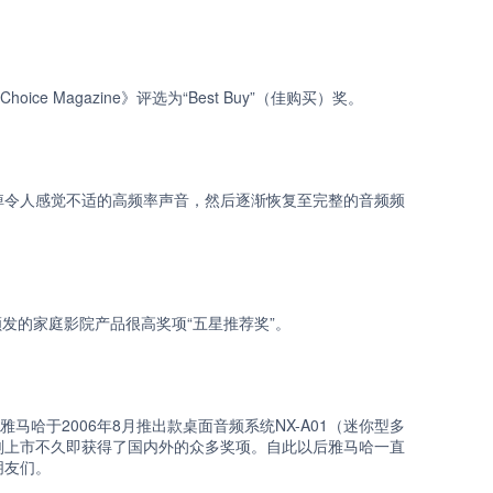
ce Magazine》评选为“Best Buy”（佳购买）奖。
过滤掉令人感觉不适的高频率声音，然后逐渐恢复至完整的音频频
n”杂志颁发的家庭影院产品很高奖项“五星推荐奖”。
！雅马哈于2006年8月推出款桌面音频系统NX-A01（迷你型多
，刚上市不久即获得了国内外的众多奖项。自此以后雅马哈一直
朋友们。