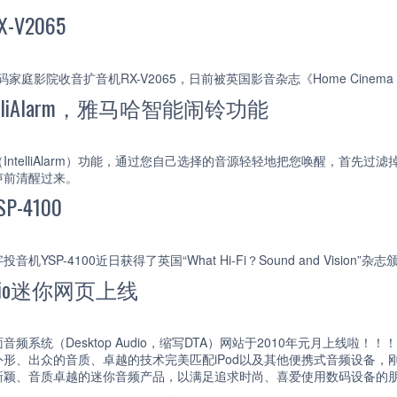
V2065
庭影院收音扩音机RX-V2065，日前被英国影音杂志《Home Cinema Choi
lliAlarm，雅马哈智能闹铃功能
IntelliAlarm）功能，通过您自己选择的音源轻轻地把您唤醒，首先
声前清醒过来。
-4100
机YSP-4100近日获得了英国“What Hi-Fi？Sound and Visio
Audio迷你网页上线
频系统（Desktop Audio，缩写DTA）网站于2010年元月上线啦！！
形、出众的音质、卓越的技术完美匹配iPod以及其他便携式音频设备
新颖、音质卓越的迷你音频产品，以满足追求时尚、喜爱使用数码设备的