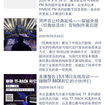
2020 年 9 月 29 日，雅马哈宣布 RIVAGE
PM 系列固件迎来新版本。自发布以来，
RIVAGE PM 系列的数字混音系统一直在软
件更新上不断进行发展。
用声音让经典延续——探秘央视
《经典咏流传》音响制作幕后团
队
2020年09月24日
《经典咏流传》糅合了中国古代歌咏、诗词
文化的经典内容与现代流行音乐的各类表达
方式，通过“和诗以歌”的独特方式，深度挖
掘诗词背后的内涵，为现代文明追本溯源，
将经典以歌咏的纯粹形式展现给观众，可谓
开创了全新的节目类型，也掀起了传承中华
诗歌文化的新一轮热潮。
直播预告 | 9月18日在线培训——
聊聊TF-RACK和它的小伙伴们
2020年09月16日
本次直播将为大家介绍雅马哈 TF 系列调音
台的亮点功能，对比 TF-RACK 和系列中其
他型号的区别，以及通过雅马哈的各类软件