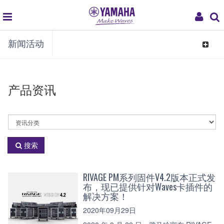
global
My
新闻活动
navigation
Acco
Toggle
navigat
产品资讯
选
择
资
搜索
讯
分
类
RIVAGE PM系列固件V4.2版本正式发
布，现已提供针对Waves卡插件的
解决方案！
2020年09月29日