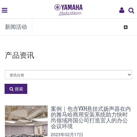
global
My
新闻活动
navigation
Acco
Toggle
navigat
产品资讯
选
择
资
搜索
讯
分
类
案例｜包含VXH悬挂式扬声器在内
的雅马哈商用安装系统助力快时
尚领域跨国公司打造宜人的办公
会议环境
2023年02月17日