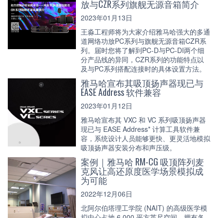
放与CZR系列旗舰无源音箱简介
2023年01月13日
王淼工程师将为大家介绍雅马哈强大的多通
道网络功放PC系列与旗舰无源音箱CZR系
列。届时您将了解到PC-D与PC-DI两个细
分产品线的异同，CZR系列的功能特点以
及与PC系列搭配连接时的具体设置方法。
雅马哈宣布其吸顶扬声器现已与
EASE Address 软件兼容
2023年01月12日
雅马哈宣布其 VXC 和 VC 系列吸顶扬声器
现已与 EASE Address* 计算工具软件兼
容，系统设计人员能够更快、更灵活地模拟
吸顶扬声器安装分布和声压级。
案例｜雅马哈 RM-CG 吸顶阵列麦
克风让高还原度医学场景模拟成
为可能
2022年12月06日
北阿尔伯塔理工学院 (NAIT) 的高级医学模
拟中心占地 6,000 平方英尺空间，拥有各