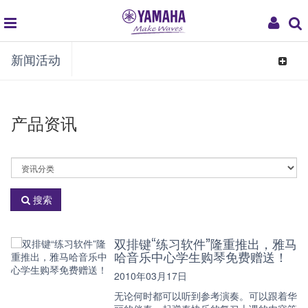
global
My
新闻活动
navigation
Acco
Toggle
navigat
产品资讯
选
择
资
搜索
讯
分
类
双排键“练习软件”隆重推出，雅马
哈音乐中心学生购琴免费赠送！
2010年03月17日
无论何时都可以听到参考演奏。可以跟着华