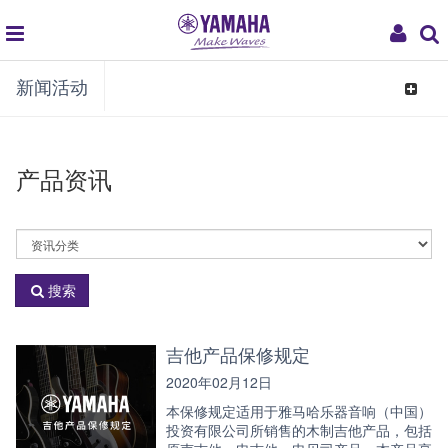
global
My
新闻活动
navigation
Acco
Toggle
navigat
产品资讯
选
择
资
搜索
讯
分
类
吉他产品保修规定
2020年02月12日
本保修规定适用于雅马哈乐器音响（中国）
投资有限公司所销售的木制吉他产品，包括