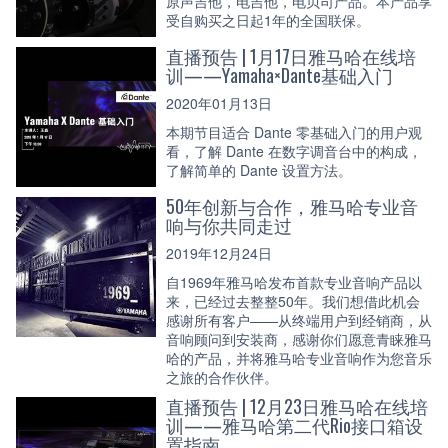
原声吉他，电吉他，电贝司产品。本产品享
受自购买之日起1年的全国联保。
直播预告 | 1月17日雅马哈在线培
训——Yamaha×Dante基础入门
2020年01月13日
本期节目适合 Dante 零基础入门的用户观
看，了解 Dante 在数字调音台中的构成，
了解简单的 Dante 设置方法。
50年创新与合作，雅马哈专业音
响与你共同走过
2019年12月24日
自1969年雅马哈发布首款专业音响产品以
来，已经过去整整50年。我们想借此机会
感谢所有客户——从终端用户到经销商，从
音响顾问到安装商，感谢你们愿意青睐雅马
哈的产品，并将雅马哈专业音响作为您音乐
之旅的合作伙伴。
直播预告 | 12月23日雅马哈在线培
训——雅马哈第二代Rio接口箱设
置指南