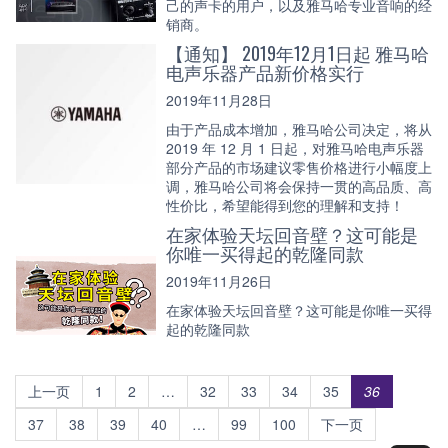
己的声卡的用户，以及雅马哈专业音响的经
销商。
【通知】 2019年12月1日起 雅马哈
电声乐器产品新价格实行
2019年11月28日
由于产品成本增加，雅马哈公司决定，将从
2019 年 12 月 1 日起，对雅马哈电声乐器
部分产品的市场建议零售价格进行小幅度上
调，雅马哈公司将会保持一贯的高品质、高
性价比，希望能得到您的理解和支持！
在家体验天坛回音壁？这可能是
你唯一买得起的乾隆同款
2019年11月26日
在家体验天坛回音壁？这可能是你唯一买得
起的乾隆同款
上一页
1
2
…
32
33
34
35
36
37
38
39
40
…
99
100
下一页