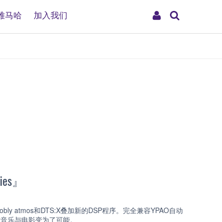
搜
My
雅马哈
加入我们
索
Account
ies』
bly atmos和DTS:X叠加新的DSP程序。完全兼容YPAO自动
欣赏音乐与电影变为了可能。