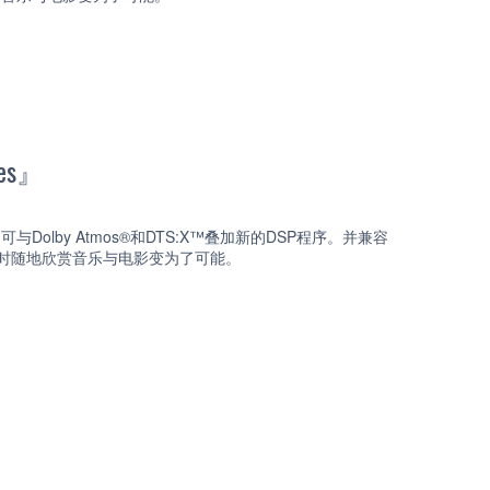
es』
可与Dolby Atmos®和DTS:X™叠加新的DSP程序。并兼容
让随时随地欣赏音乐与电影变为了可能。