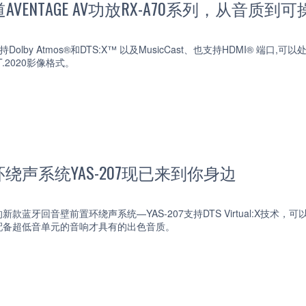
道AVENTAGE AV功放RX-A70系列，从音
olby Atmos®和DTS:X™ 以及MusicCast、也支持HDMI® 端口,可以处
BT.2020影像格式。
绕声系统YAS-207现已来到你身边
款蓝牙回音壁前置环绕声系统—YAS-207支持DTS Virtual:X技
配备超低音单元的音响才具有的出色音质。