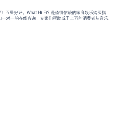
Fi?》五星好评。What Hi-Fi? 是值得信赖的家庭娱乐购买指
和一对一的在线咨询，专家们帮助成千上万的消费者从音乐、