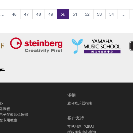
…
46
47
48
49
50
51
52
53
54
…
读物
心
雅马哈乐器指南
乐课程
电子琴教师俱乐部
客户支持
盘专用教室
常见问题（Q&A）
授权服务中心查询