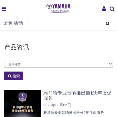
global
My
新闻活动
navigation
Acco
Toggle
navigat
产品资讯
选
择
资
搜索
讯
分
类
雅马哈专业音响推出最长5年质保
服务
2026年08月05日
雅马哈专业音响推出最长5年质保服务