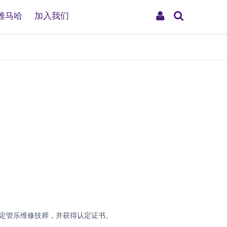
搜
My
雅马哈
加入我们
索
Account
认定管乐维修技师，并获得认定证书。