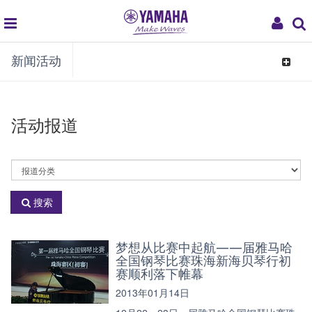
global
My
新闻活动
navigation
Acco
Toggle
navigat
活动报道
活
动
分
搜索
类
梦想从比赛中起航——届雅马哈
全国钢琴比赛珠海新海贝琴行初
赛顺利落下帷幕
2013年01月14日