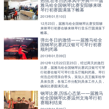
热情,在冬日的寒风中升腾——届
雅马哈全国钢琴比赛安阳哆来咪
琴行初赛圆满落下帷幕
2013年01月10日
12月23日，届雅马哈全国钢琴比赛安阳哆
来咪琴行初赛在哆来咪琴行音乐厅圆满落下
帷幕。
弹出冬日的激情——届雅马哈全
国钢琴比赛武汉银可可琴行初赛
顺利闭幕
2013年01月09日
2012年12月22日至23日，经过两天的激烈
比赛，届雅马哈全国钢琴比赛武汉银可可琴
行初赛在银可可琴行音乐厅顺利闭幕。琴行
何浩总经理亲自带头，策划人员王巍宋桂华
具体负责，各项工作分配到具体工作人员，
确保比赛圆满完成。
钢琴比赛,历练心态第——届雅马
哈全国钢琴比赛温州文海琴行初
赛顺利结束