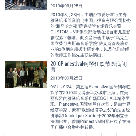
2010年09月25日
2010年8月28日，由烟台市爱乐琴行主办，
雅马哈乐器音响（中国）投资有限公司协办
的“雅马哈之夜”萨克斯管专场音乐会暨
CUSTOM－VIP俱乐部活动在烟台市儿童影
剧院落下帷幕。此次音乐会由读于“乌克兰
国立柴可夫斯基音乐学院”萨克斯管表演专
业的3位烟台籍硕士研究生，以及他们曾经
的老师王作锟先生联诀演出。
2010Pianestival钢琴狂欢节圆满闭
幕
2010年09月25日
9/21～9/24，第五届Pianestival国际钢琴狂
欢节在2010年世博会举办城市上海，在美
丽典雅的雅马哈音乐广场EGGHALL精彩呈
现。Pianestival国际钢琴狂欢节，是由世界
经济学家，素有“欧洲经济学之父”的法国经
济学家Dominique Xardel于2008年创立于
法国巴黎。首届Pianestival钢琴狂欢节在法
国广播电台举办并转播。