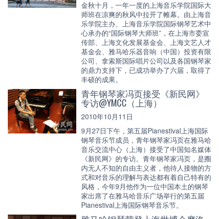
金秋十月，一年一度的上海音乐学院国际大
师班在凉爽的秋风中拉开了帷幕。由上海音
乐学院主办、上海音乐学院国际钢琴艺术中
心承办的“国际钢琴大师班”，在上海市委宣
传部、上海文化发展基金会、上海文艺人才
基金会、雅马哈乐器音响（中国）投资有限
公司、拿索斯国际唱片公司以及各国钢琴家
的鼎力支持下，已成功举办了六届，取得了
丰硕的成果。
青年钢琴家冯页接受《新民网》
专访@YMCC（上海）
2010年10月11日
9月27日下午，第五届Pianestival上海国际
钢琴音乐节成员，青年钢琴家冯页在雅马哈
音乐交流中心（上海）接受了中国知名媒体
《新民网》的专访。青年钢琴家冯页，是圈
内无人不知的自由主义者，他待人接物的方
式和对音乐的理解与表达都有着自己特有的
风格，今年9月他作为一位中国本土的钢琴
家出席了在雅马哈音乐广场举行的第五届
Pianestival上海国际钢琴音乐节。
雅马哈钢琴荣登上海世博会摩洛