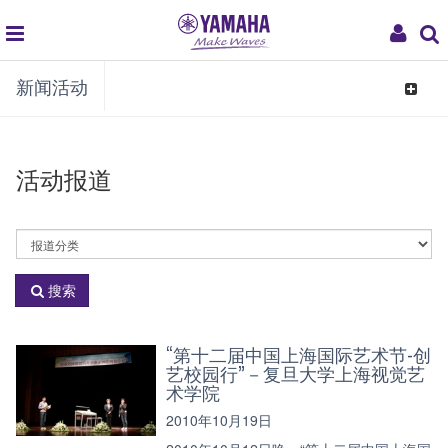
global
My
新闻活动
navigation
Acco
Toggle
navigat
活动报道
活
动
分
搜索
类
“第十二届中国上海国际艺术节-创
艺校园行”－复旦大学上海视觉艺
术学院
2010年10月19日