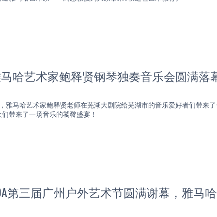
 雅马哈艺术家鲍释贤钢琴独奏音乐会圆满落
19:00，雅马哈艺术家鲍释贤老师在芜湖大剧院给芜湖市的音乐爱好者们带
众们带来了一场音乐的饕餮盛宴！
 GOA第三届广州户外艺术节圆满谢幕，雅