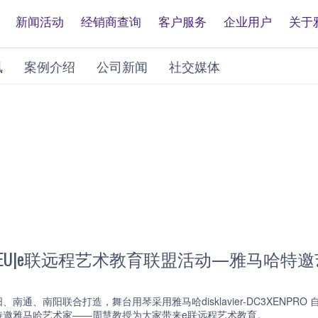
新闻活动
经销商查询
客户服务
企业用户
关于
讯
案例介绍
公司新闻
社交媒体
 e-EU|e联远程艺术教育联盟活动—雅马哈
南通、南阳联合打造，舞台用琴采用雅马哈disklavier-DC3XEN
特邀雅马哈艺术家——周慧教授为大家带来e联远程艺术教育。