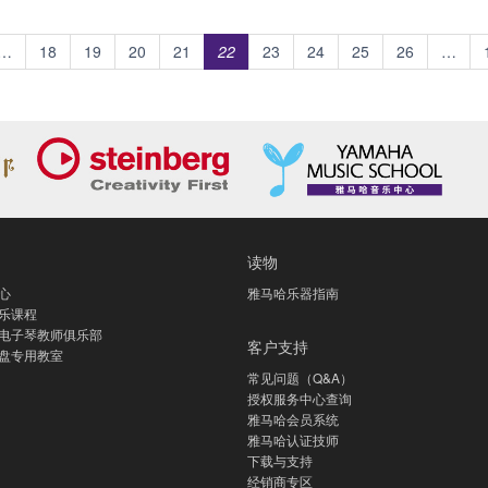
…
18
19
20
21
22
23
24
25
26
…
读物
心
雅马哈乐器指南
乐课程
电子琴教师俱乐部
客户支持
盘专用教室
常见问题（Q&A）
授权服务中心查询
雅马哈会员系统
雅马哈认证技师
下载与支持
经销商专区