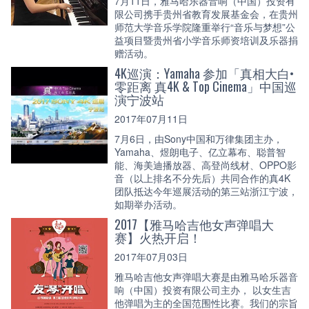
7月11日，雅马哈乐器音响（中国）投资有
限公司携手贵州省教育发展基金会，在贵州
师范大学音乐学院隆重举行“音乐与梦想”公
益项目暨贵州省小学音乐师资培训及乐器捐
赠活动。
4K巡演：Yamaha 参加「真相大白•
零距离 真4K & Top Cinema」中国巡
演宁波站
2017年07月11日
7月6日，由Sony中国和万律集团主办，
Yamaha、煜朗电子、亿立幕布、聪普智
能、海美迪播放器、高登尚线材、OPPO影
音（以上排名不分先后）共同合作的真4K
团队抵达今年巡展活动的第三站浙江宁波，
如期举办活动。
2017【雅马哈吉他女声弹唱大
赛】火热开启！
2017年07月03日
雅马哈吉他女声弹唱大赛是由雅马哈乐器音
响（中国）投资有限公司主办， 以女生吉
他弹唱为主的全国范围性比赛。我们的宗旨