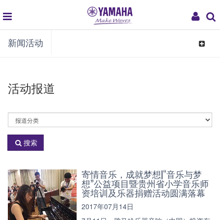
global
My
新闻活动
navigation
Acco
Toggle
navigat
活动报道
活
动
分
搜索
类
寄情音乐，成就梦想|“音乐与梦
想”公益项目暨贵州省小学音乐师
资培训及乐器捐赠活动圆满落幕
2017年07月14日