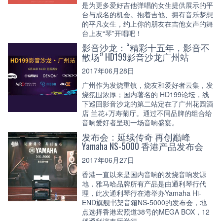
是为更多爱好吉他弹唱的女生提供展示的平
台与成名的机会。抱着吉他、拥有音乐梦想
的平凡女生，约上你的朋友在吉他女声的舞
台上友“琴”开唱吧！
影音沙龙：“精彩十五年，影音不
散场” HD199影音沙龙广州站
2017年06月28日
广州作为发烧重镇，烧友和爱好者云集，发
烧氛围浓厚；国内著名的 HD199论坛，线
下巡回影音沙龙的第二站定在了广州花园酒
店 兰花+万寿菊厅。通过不同品牌的组合给
音响爱好者呈现一场音响盛宴。
发布会：延续传奇 再创巓峰
Yamaha NS-5000 香港产品发布会
2017年06月27日
香港一直以来是国内音响的发烧音响发源
地，雅马哈品牌所有产品是由通利琴行代
理，此次通利琴行在港举办Yamaha Hi-
END旗舰书架音箱NS-5000的发布会，地
点选择香港宏照道38号的MEGA BOX，12
楼通利演奏厅举行。