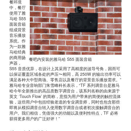
餐环境
中，餐厅
使用了雅
马哈 S55
面装音箱
组成背景
音乐播放
系统。作
为一款雅
马哈经典
的商用扬
餐吧内安装的雅马哈 S55 面装音箱
声器，
S55 音质优异，在设计上其采用了高精度的波导号角，因而可
以保证覆盖区域各处的声压〜相同，高 250W 的输出功率可以
满足各种大中型商场、零售店以及餐厅的背景音乐播放需求。”
雅马哈专业音响部门朱雪峰科长表示，“TF 系列调音台是雅马
哈今年全新推出的高品质数字调音台，该系列名称的由来源于
英文 ‘Touch Flow’ 的简称，意指为用户带来的简便的触控流体
验，这些用户中包括经验老道的专业调音师，同时也包含那些
即将从模拟调音台转入使用数字调音台或者初次接触调音台的
用户。我们相信，凭借强大的功能以及便利性特点，TF 必将
获得更多用户的广泛好评！”