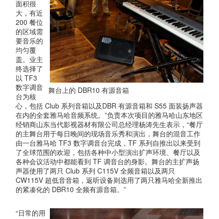
面积很
大，有近
200 餐位
的区域需
要音乐的
均匀覆
盖。业主
终选择了
以 TF3
数字调音
舞台上的 DBR10 有源音箱
台为核
心，包括 Club 系列音箱以及DBR 有源音箱和 S55 面装扬声器
在内的全套雅马哈音频系统。”负责本次项目的雅马哈山东地区
经销商山东当代影视器材有限公司总经理杨涛先生表示，“餐厅
的主舞台用于每日晚间的现场音乐秀和演出，舞台的混音工作
由一台雅马哈 TF3 数字调音台完成，TF 系列自推出以来受到
了全球范围的欢迎，包括各种中小型演出扩声环境、餐厅以及
各种会议活动中都能看到 TF 调音台的身影。舞台的主扩声扬
声器使用了两只 Club 系列 C115V 全频音箱以及两只
CW115V 超低音音箱，返听设备则选用了两只雅马哈全新推出
的紧凑化的 DBR10 全频有源音箱。”
“日常的用