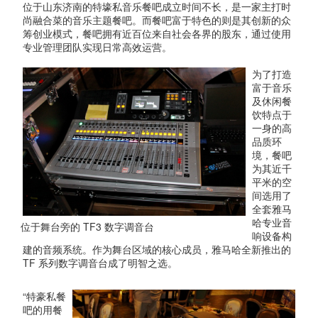
位于山东济南的特壕私音乐餐吧成立时间不长，是一家主打时
尚融合菜的音乐主题餐吧。而餐吧富于特色的则是其创新的众
筹创业模式，餐吧拥有近百位来自社会各界的股东，通过使用
专业管理团队实现日常高效运营。
为了打造
富于音乐
及休闲餐
饮特点于
一身的高
品质环
境，餐吧
为其近千
平米的空
间选用了
全套雅马
哈专业音
位于舞台旁的 TF3 数字调音台
响设备构
建的音频系统。作为舞台区域的核心成员，雅马哈全新推出的
TF 系列数字调音台成了明智之选。
“特豪私餐
吧的用餐