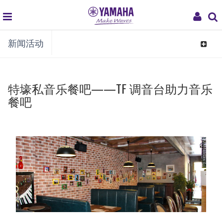
global
My
新闻活动
navigation
Acco
Toggle
navigat
特壕私音乐餐吧——TF 调音台助力音乐
餐吧