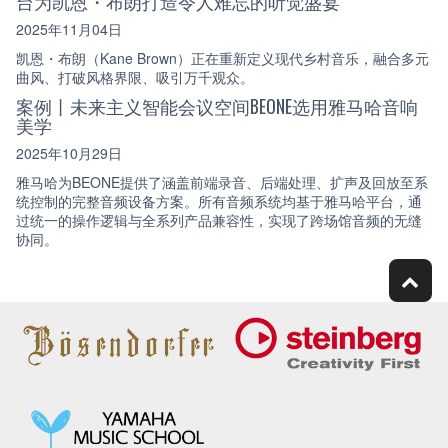
台为凯恩・布朗打造令人难忘的听觉盛宴
2025年11月04日
凯恩・布朗（Kane Brown）正在重新定义现代乡村音乐，融合多元
曲风、打破风格界限、吸引万千观众。
案例丨未来主义智能会议空间BEONE选用雅马哈音响
美学
2025年10月29日
雅马哈为BEONE提供了涵盖前端录音、后端处理、扩声及回放至系
统控制的完整音频设备方案。所有音频系统均基于雅马哈平台，通
过统一的操作逻辑与全系列产品兼容性，实现了跨场馆音频的无缝
协同。