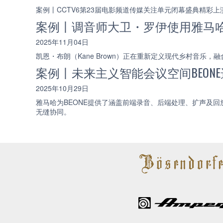
案例丨CCTV6第23届电影频道传媒关注单元闭幕盛典精彩上演
案例丨调音师大卫・罗伊使用雅马哈 R
2025年11月04日
凯恩・布朗（Kane Brown）正在重新定义现代乡村音乐
案例丨未来主义智能会议空间BEON
2025年10月29日
雅马哈为BEONE提供了涵盖前端录音、后端处理、扩声及
无缝协同。