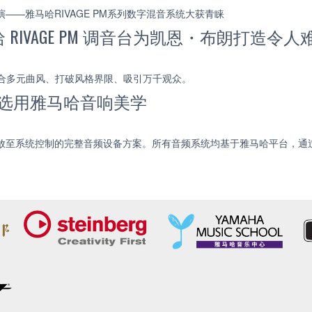
——雅马哈RIVAGE PM系列数字混音系统大获青睐
IVAGE PM 调音台为凯恩・布朗打造令
，融合多元曲风、打破风格界限、吸引万千观众。
E选用雅马哈音响美学
回放至系统控制的完整音频设备方案。所有音频系统均基于雅马哈平台，