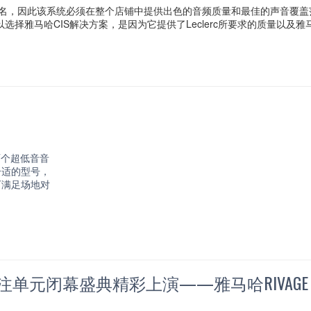
久负盛名，因此该系统必须在整个店铺中提供出色的音频质量和最佳的声音覆盖
idev之所以选择雅马哈CIS解决方案，是因为它提供了Leclerc所要求的质量以
两个超低音音
合适的型号，
可满足场地对
关注单元闭幕盛典精彩上演——雅马哈RIVAG