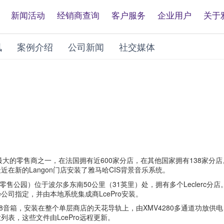
新闻活动
经销商查询
客户服务
企业用户
关于
讯
案例介绍
公司新闻
社交媒体
是法国最大的零售商之一，在法国拥有近600家分店，在其他国家拥有138家
，该店最近在新的Langon门店安装了雅马哈CIS背景音乐系统。
区（零售公园）位于波尔多东南50公里（31英里）处，拥有多个Leclerc分店
nce公司指定，并由本地系统集成商LcePro安装。
VXS8音箱，安装在整个单层商店的天花导轨上，由XMV4280多通道功放供
表，这些文件由LcePro远程更新。