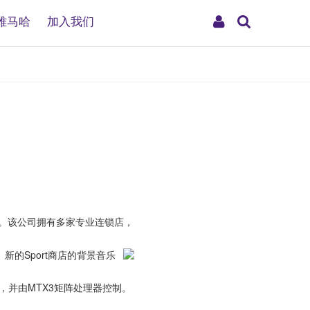
搜
My
雅马哈
加入我们
索
Account
分店。该公司拥有多家专业连锁店，
。新的Sport商店的背景音乐
电，并由MTX3矩阵处理器控制。