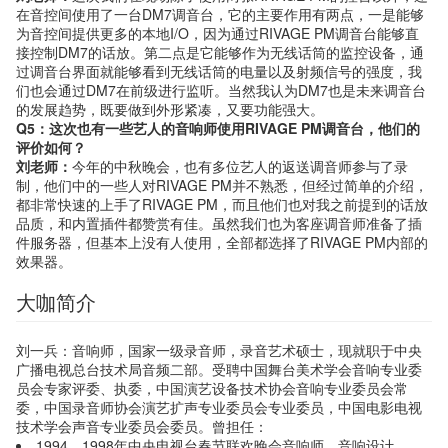
在音控间使用了一台DM7调音台，它的主要作用有两点，一是能够
为音控间提供更多的本地I/O，因为通过RIVAGE PM调音台能够直
接控制DM7的话放。第二点是它能够作为无线话筒的监控设备，通
过调音台界面就能够看到无线话筒的电量以及射频信号的强度，我
们也会通过DM7在前级进行监听。当然我认为DM7也是未来调音台
的发展趋势，既要做到外形紧凑，又要功能强大。
Q5：这次也有一些艺人的音响师使用RIVAGE PM调音台，他们的
评价如何？
刘老师：
今年的中秋晚会，也有多位艺人的返送调音师参与了录
制，他们中的一些人对RIVAGE PM并不熟悉，但经过简单的介绍，
都非常快速的上手了RIVAGE PM，而且他们也对我之前提到的话放
品质，和内置插件都赞赏有佳。虽然我们也为客座调音师准备了插
件服务器，但基本上没有人使用，全部都选择了RIVAGE PM内部的
效果器。
大咖简介
刘一兵：音响师，国家一级录音师，录音艺术硕士，现就职于中央
广播电视总台技术局音频二部。受聘中国舞台美术学会音响专业委
员会专家评委、执委，中国演艺设备技术协会音响专业委员会常
委，中国录音师协会演艺扩声专业委员会专业委员，中国电影电视
技术学会声音专业委员会委员。曾担任：
1994、1998年中央电视台春节联欢晚会音响师、音响设计