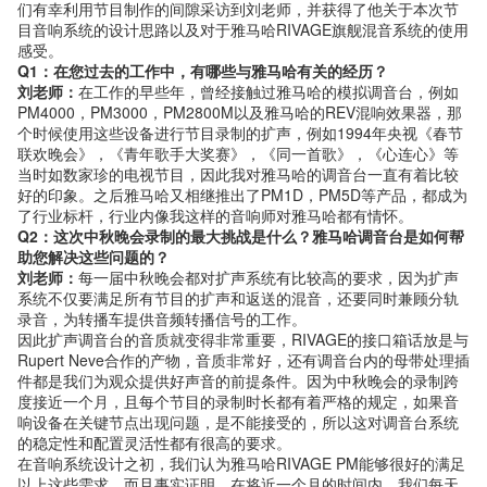
们有幸利用节目制作的间隙采访到刘老师，并获得了他关于本次节
目音响系统的设计思路以及对于雅马哈RIVAGE旗舰混音系统的使用
感受。
Q1：在您过去的工作中，有哪些与雅马哈有关的经历？
刘老师：
在工作的早些年，曾经接触过雅马哈的模拟调音台，例如
PM4000，PM3000，PM2800M以及雅马哈的REV混响效果器，那
个时候使用这些设备进行节目录制的扩声，例如1994年央视《春节
联欢晚会》，《青年歌手大奖赛》，《同一首歌》，《心连心》等
当时如数家珍的电视节目，因此我对雅马哈的调音台一直有着比较
好的印象。之后雅马哈又相继推出了PM1D，PM5D等产品，都成为
了行业标杆，行业内像我这样的音响师对雅马哈都有情怀。
Q2：这次中秋晚会录制的最大挑战是什么？雅马哈调音台是如何帮
助您解决这些问题的？
刘老师：
每一届中秋晚会都对扩声系统有比较高的要求，因为扩声
系统不仅要满足所有节目的扩声和返送的混音，还要同时兼顾分轨
录音，为转播车提供音频转播信号的工作。
因此扩声调音台的音质就变得非常重要，RIVAGE的接口箱话放是与
Rupert Neve合作的产物，音质非常好，还有调音台内的母带处理插
件都是我们为观众提供好声音的前提条件。因为中秋晚会的录制跨
度接近一个月，且每个节目的录制时长都有着严格的规定，如果音
响设备在关键节点出现问题，是不能接受的，所以这对调音台系统
的稳定性和配置灵活性都有很高的要求。
在音响系统设计之初，我们认为雅马哈RIVAGE PM能够很好的满足
以上这些需求，而且事实证明，在将近一个月的时间内，我们每天