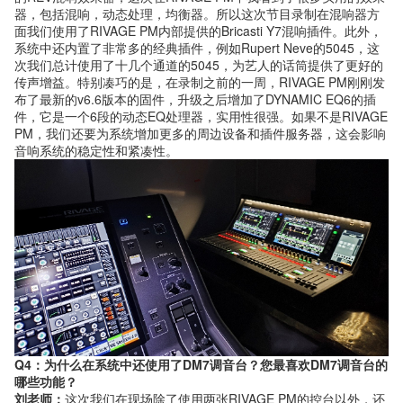
器，包括混响，动态处理，均衡器。所以这次节目录制在混响器方
面我们使用了RIVAGE PM内部提供的Bricasti Y7混响插件。此外，
系统中还内置了非常多的经典插件，例如Rupert Neve的5045，这
次我们总计使用了十几个通道的5045，为艺人的话筒提供了更好的
传声增益。特别凑巧的是，在录制之前的一周，RIVAGE PM刚刚发
布了最新的v6.6版本的固件，升级之后增加了DYNAMIC EQ6的插
件，它是一个6段的动态EQ处理器，实用性很强。如果不是RIVAGE
PM，我们还要为系统增加更多的周边设备和插件服务器，这会影响
音响系统的稳定性和紧凑性。
Q4：为什么在系统中还使用了DM7调音台？您最喜欢DM7调音台的
哪些功能？
刘老师：
这次我们在现场除了使用两张RIVAGE PM的控台以外，还