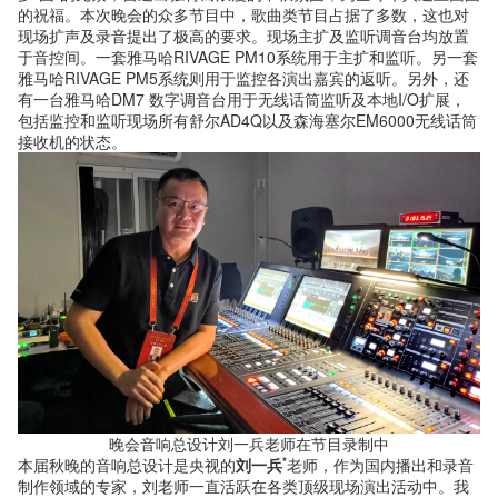
的祝福。本次晚会的众多节目中，歌曲类节目占据了多数，这也对
现场扩声及录音提出了极高的要求。现场主扩及监听调音台均放置
于音控间。一套雅马哈RIVAGE PM10系统用于主扩和监听。另一套
雅马哈RIVAGE PM5系统则用于监控各演出嘉宾的返听。另外，还
有一台雅马哈DM7 数字调音台用于无线话筒监听及本地I/O扩展，
包括监控和监听现场所有舒尔AD4Q以及森海塞尔EM6000无线话筒
接收机的状态。
晚会音响总设计刘一兵老师在节目录制中
*
本届秋晚的音响总设计是央视的
刘一兵
老师，作为国内播出和录音
制作领域的专家，刘老师一直活跃在各类顶级现场演出活动中。我