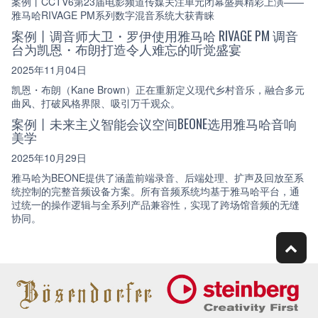
案例丨CCTV6第23届电影频道传媒关注单元闭幕盛典精彩上演——
雅马哈RIVAGE PM系列数字混音系统大获青睐
案例丨调音师大卫・罗伊使用雅马哈 RIVAGE PM 调音
台为凯恩・布朗打造令人难忘的听觉盛宴
2025年11月04日
凯恩・布朗（Kane Brown）正在重新定义现代乡村音乐，融合多元
曲风、打破风格界限、吸引万千观众。
案例丨未来主义智能会议空间BEONE选用雅马哈音响
美学
2025年10月29日
雅马哈为BEONE提供了涵盖前端录音、后端处理、扩声及回放至系
统控制的完整音频设备方案。所有音频系统均基于雅马哈平台，通
过统一的操作逻辑与全系列产品兼容性，实现了跨场馆音频的无缝
协同。