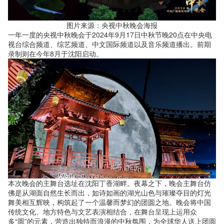
图片来源：央视中秋晚会海报
一年一度的央视中秋晚会于2024年9月17日中秋节晚20点在中央电
视台综合频道、综艺频道、中文国际频道以及音乐频道播出。前期
录制则在今年8月于沈阳启动。
本次晚会的主舞台选址在沈阳丁香湖畔。夜幕之下，晚会主舞台仿
佛是从湖面自然生长而出，如诗如画的湖光山色与璀璨夺目的灯光
舞美相互辉映，构筑起了一个温馨而梦幻的团圆之地。晚会将中国
传统文化、地方特色与文艺表演相结合，在舞台呈现上运用众
多“圆”的元素，营造出独特而浪漫的中秋氛围，为全球华人送上团圆