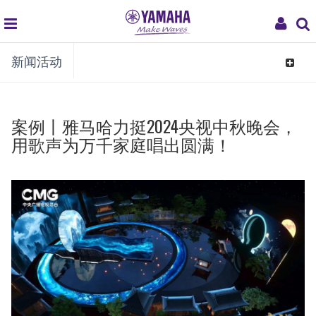
global
My
新闻活动
navigation
Acco
Toggle
navigat
案例丨雅马哈力挺2024央视中秋晚会，
用歌声为万千家庭唱出圆满！