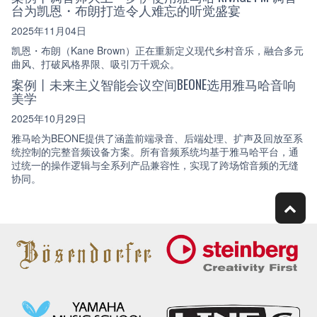
台为凯恩・布朗打造令人难忘的听觉盛宴
2025年11月04日
凯恩・布朗（Kane Brown）正在重新定义现代乡村音乐，融合多元
曲风、打破风格界限、吸引万千观众。
案例丨未来主义智能会议空间BEONE选用雅马哈音响
美学
2025年10月29日
雅马哈为BEONE提供了涵盖前端录音、后端处理、扩声及回放至系
统控制的完整音频设备方案。所有音频系统均基于雅马哈平台，通
过统一的操作逻辑与全系列产品兼容性，实现了跨场馆音频的无缝
协同。