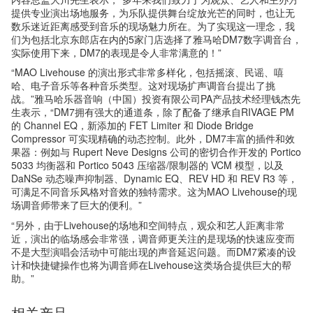
提供专业演出场地服务，为乐队提供舞台绽放光芒的同时，也让无
数乐迷近距离感受到音乐的现场魅力所在。为了实现这一理念，我
们为包括北京东郎店在内的5家门店选择了雅马哈DM7数字调音台，
实际使用下来，DM7的表现是令人非常满意的！”
“MAO Livehouse 的演出形式非常多样化，包括摇滚、民谣、嘻
哈、电子音乐等各种音乐类型。这对现场扩声调音台提出了挑
战。”雅马哈乐器音响（中国）投资有限公司PA产品技术经理钱杰先
生表示，“DM7拥有强大的通道条，除了配备了继承自RIVAGE PM
的 Channel EQ，新添加的 FET Limiter 和 Diode Bridge
Compressor 可实现精确的动态控制。此外，DM7丰富的插件和效
果器：例如与 Rupert Neve Designs 公司的密切合作开发的 Portico
5033 均衡器和 Portico 5043 压缩器/限制器的 VCM 模型，以及
DaNSe 动态噪声抑制器、Dynamic EQ、REV HD 和 REV R3 等，
可满足不同音乐风格对音效的独特需求。这为MAO Livehouse的现
场调音师带来了巨大的便利。”
“另外，由于Livehouse的场地和空间特点，观众和艺人距离非常
近，演出的临场感会非常强，调音师更关注的是现场的快速应变而
不是大型演唱会活动中可能出现的声音延迟问题。而DM7紧凑的设
计和快捷键操作也将为调音师在Livehouse这类场合提供巨大的帮
助。”
相关产品