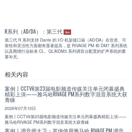
R系列（AD/DA）：第三代
New
第三代 R 系列支持 Dante 的 I/O 机架接口箱（AD/DA）在音质、可
靠性和灵活性方面都有显著提高，是 RIVAGE PM 和 DM7 系列系统
以及围绕行业标准 CL、QL和DM3 系列调音台配置的扩声系统的重
要补充。
相关内容
案例丨CCTV6第23届电影频道传媒关注单元闭幕盛典
精彩上演——雅马哈RIVAGE PM系列数字混音系统大获
青睐
2026年07月10日
案例丨CCTV6第23届电影频道传媒关注单元闭幕盛典精彩上演——
雅马哈RIVAGE PM系列数字混音系统大获青睐
案例丨调音师大卫・罗伊使用雅马哈 RIVAGE PM 调音