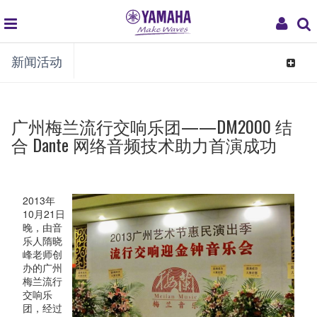
global
My
新闻活动
navigation
Acco
Toggle
navigat
广州梅兰流行交响乐团——DM2000 结
合 Dante 网络音频技术助力首演成功
2013年
10月21日
晚，由音
乐人隋晓
峰老师创
办的广州
梅兰流行
交响乐
团，经过