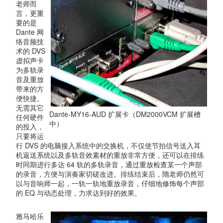
老师而
言，更重
要的是
Dante 网
络音频技
术的 DVS
虚拟声卡
为多轨录
音及重放
带来的方
便快捷。
无需其它
Dante-MY16-AUD 扩展卡（DM2000VCM 扩展槽
任何硬件
中）
的投入，
只要将运
行 DVS 的电脑接入系统中的交换机，不仅使节拍信号送入耳
机返送系统以及多轨音效素材的重放非常方便，还可以在排练
时同期进行多达 64 轨的多轨录音，通过重放检查某一个声部
的录音，方便与演奏家切磋改进。排练结束后，隋老师仍然可
以与音响师一起，一轨一轨地重放录音，仔细地修饰每个声部
的 EQ 与动态处理，力求达到好的效果。
雅马哈乐