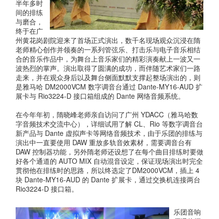
半年多时
间的排练
与磨合，
终于在广
州黄花岗剧院迎来了首场正式演出，数千名现场观众沉浸在隋
老师精心创作并领奏的一系列管弦乐、打击乐与电子音乐相结
合的音乐作品中，为舞台上音乐家们的精彩演奏献上一波又一
波热烈的掌声。演出取得了圆满的成功，而伴随艺术家们一路
走来，并在观众身后以及舞台侧面默默支撑起整场演出的，则
是雅马哈 DM2000VCM 数字调音台通过 Dante-MY16-AUD 扩
展卡与 Rio3224-D 接口箱组成的 Dante 网络音频系统。
在今年年初，隋晓峰老师亲自访问了广州 YDACC（雅马哈数
字音频技术交流中心），详细试用了解 CL、Rio 等数字调音台
新产品与 Dante 虚拟声卡等网络音频技术，由于乐团的排练与
演出中一直要使用 DAW 重放多轨音效素材，需要调音台有
DAW 控制器功能，另外隋老师还设想了在每个曲目排练时要做
好各个通道的 AUTO MIX 自动混音设定，保证现场演出时完全
贯彻他在排练时的思路，所以终选定了DM2000VCM，插上 4
块 Dante-MY16-AUD 的 Dante 扩展卡，通过交换机连接两台
Rio3224-D 接口箱。
乐团音响