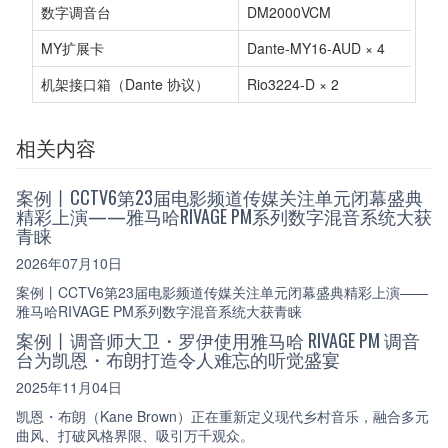
数字调音台
DM2000VCM
MY扩展卡
Dante-MY16-AUD × 4
机架接口箱（Dante 协议）
Rio3224-D × 2
相关内容
案例丨CCTV6第23届电影频道传媒关注单元闭幕盛典
精彩上演——雅马哈RIVAGE PM系列数字混音系统大获
青睐
2026年07月10日
案例丨CCTV6第23届电影频道传媒关注单元闭幕盛典精彩上演——
雅马哈RIVAGE PM系列数字混音系统大获青睐
案例丨调音师大卫・罗伊使用雅马哈 RIVAGE PM 调音
台为凯恩・布朗打造令人难忘的听觉盛宴
2025年11月04日
凯恩・布朗（Kane Brown）正在重新定义现代乡村音乐，融合多元
曲风、打破风格界限、吸引万千观众。