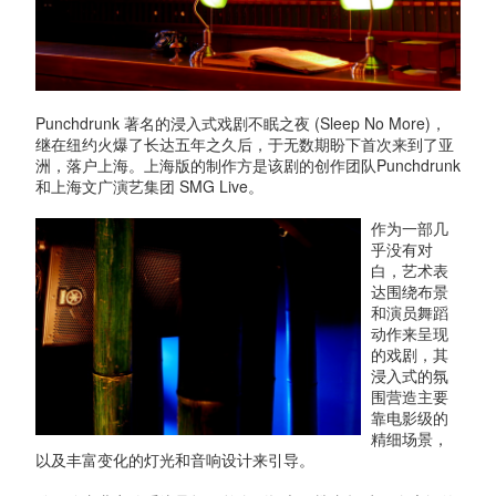
Punchdrunk 著名的浸入式戏剧不眠之夜 (Sleep No More)，
继在纽约火爆了长达五年之久后，于无数期盼下首次来到了亚
洲，落户上海。上海版的制作方是该剧的创作团队Punchdrunk
和上海文广演艺集团 SMG Live。
作为一部几
乎没有对
白，艺术表
达围绕布景
和演员舞蹈
动作来呈现
的戏剧，其
浸入式的氛
围营造主要
靠电影级的
精细场景，
以及丰富变化的灯光和音响设计来引导。