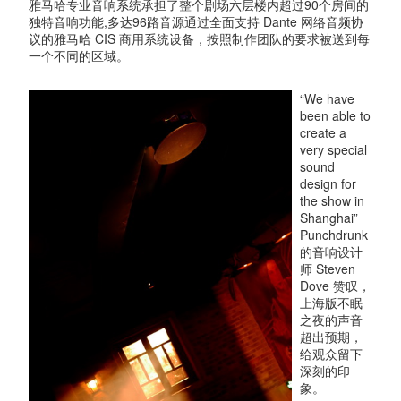
雅马哈专业音响系统承担了整个剧场六层楼内超过90个房间的
独特音响功能,多达96路音源通过全面支持 Dante 网络音频协
议的雅马哈 CIS 商用系统设备，按照制作团队的要求被送到每
一个不同的区域。
“We have
been able to
create a
very special
sound
design for
the show in
Shanghai”
Punchdrunk
的音响设计
师 Steven
Dove 赞叹，
上海版不眠
之夜的声音
超出预期，
给观众留下
深刻的印
象。