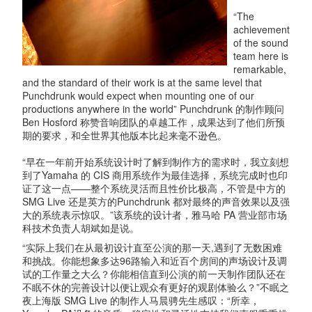
“The
achievement
of the sound
team here is
remarkable,
and the standard of their work is at the same level that
Punchdrunk would expect when mounting one of our
productions anywhere in the world” Punchdrunk 的制作顾问
Ben Hosford 称赞音响团队的卓越工作，成果达到了他们所预
期的要求，和全世界其他版本比起来毫不逊色。
“早在一年前开始系统设计时了解到制作方的需求时，我立刻想
到了Yamaha 的 CIS 商用系统作为最佳选择，系统完成时也印
证了这一点——整个系统灵活而且性价比极高，不管是中方的
SMG Live 还是英方的Punchdrunk 都对最终的声音效果以及强
大的系统表示惊叹。”该系统的设计者，雅马哈 PA 营业部市场
科技术负责人胡斌如是说。
“实际上我们在从最初设计直至公演的那一天,遇到了无数困难
和挑战。你能想象多达96路输入和近百个房间的声场设计及调
试的工作量之大么？你能相信直到公演的前一天制作团队还在
不眠不休的完善设计以便让观众有更好的观剧体验么？”不眠之
夜上海版 SMG Live 的制作人马晨骋先生感叹：“所幸，