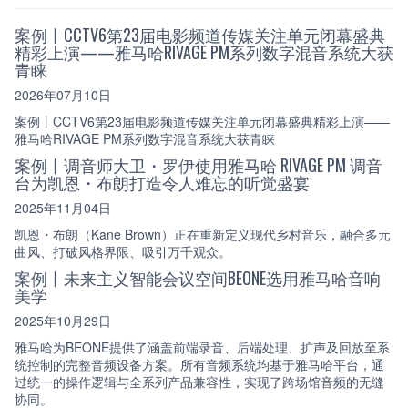
案例丨CCTV6第23届电影频道传媒关注单元闭幕盛典
精彩上演——雅马哈RIVAGE PM系列数字混音系统大获
青睐
2026年07月10日
案例丨CCTV6第23届电影频道传媒关注单元闭幕盛典精彩上演——
雅马哈RIVAGE PM系列数字混音系统大获青睐
案例丨调音师大卫・罗伊使用雅马哈 RIVAGE PM 调音
台为凯恩・布朗打造令人难忘的听觉盛宴
2025年11月04日
凯恩・布朗（Kane Brown）正在重新定义现代乡村音乐，融合多元
曲风、打破风格界限、吸引万千观众。
案例丨未来主义智能会议空间BEONE选用雅马哈音响
美学
2025年10月29日
雅马哈为BEONE提供了涵盖前端录音、后端处理、扩声及回放至系
统控制的完整音频设备方案。所有音频系统均基于雅马哈平台，通
过统一的操作逻辑与全系列产品兼容性，实现了跨场馆音频的无缝
协同。