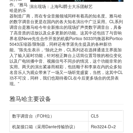
作。“雅马
演出现场：上海RJ爵士大乐团献艺
哈是的乐
器制造厂商，而在专业音频领域同样有着高的知名度。雅马哈
的数字调音台更是在国内的各大知名演出中广泛采用。CL系列
调音台是雅马哈今年全新推出的现场扩声类数字调音台，具备
了高音质的话放以及众多更新的功能。这其中还包括了与音响
界名宿Neve先生合作开发的机载Portico 5033均衡器和Portico
5043压缩器/限制器，同样还有李湛先生提及的各种新功
能。”陈先生表示，“除此之外，CL系列还在选择通道主界面加
入了输入延时功能，针对校正舞台上话筒位置导致的相位变化
以及广电转播中音、视频信号不同步的情况，这个功能非常的
实用。两天的演出紧凑而精彩，包括顺子和李泉在内的众多知
名音乐人为观众带来了一场又一场听觉盛宴，当然，这其中CL
功不可没，同样，我们也期待着CL在今后更多场合的优异表
现。”
雅马哈主要设备
数字调音台（FOH位）
CL5
机架接口箱（采用Dante传输协议）
Rio3224-D×2