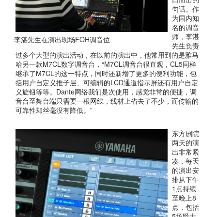
句话。作
为国内知
名的调音
师，李湛
李湛先生在演出现场FOH调音位
先生负责
过多个大型的演出活动，在以前的演出中，他常用到的是雅马
哈另一款M7CL数字调音台，“M7CL调音台很直观，CL5同样
继承了M7CL的这一特点，同时还新增了更多的便利功能，包
括用户自定义推子层、可编辑的LCD通道指示屏还有用户自定
义旋钮等等。Dante网络我们是次使用，感觉非常的便捷，调
音台至舞台端只需要一根网线，线材上省去了不少，而传输的
可靠性却丝毫没有降低。”
东方剧院
两天的演
出非常紧
凑，每天
的演出安
排从下午
1点持续
至晚上8
点，包括
5场爵士