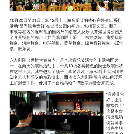
10月20日至21日，2012爵士上海音乐节的核心户外演出系列
活动“星尚绿色音符”在世博公园内举办，包括莫文蔚、顺子、
李泉等在内的近80组的国内外知名艺人及乐队齐聚世博公园八
个各具特色的舞台上共同唱响爵士乐——东方剧院、我爱我乐
舞台、河畔舞台、电球躺椅、蓝草舞台、绿色音符舞台、JZ学
堂、鼓乐坊。
东方剧院（世博大舞台内）是本次音乐节活动的主活动区之
一，在两天的演出活动中，一共10场各具特色的爵士乐演出将
在这里上演。其中包括了顺子、李泉以及上海RJ爵士大乐团等
知名艺人和乐队的精彩演出。而本次东方剧院所有演出的现场
主扩混音工作，使用了一台雅马哈CL5数字调音台来完成。
“音质非常
好，上手
非常快！”
这是本次
演出现场
调音师李
湛先生脱
口而出的