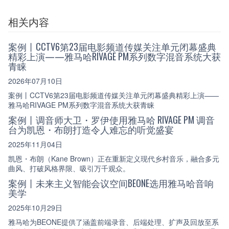
相关内容
案例丨CCTV6第23届电影频道传媒关注单元闭幕盛典
精彩上演——雅马哈RIVAGE PM系列数字混音系统大获
青睐
2026年07月10日
案例丨CCTV6第23届电影频道传媒关注单元闭幕盛典精彩上演——
雅马哈RIVAGE PM系列数字混音系统大获青睐
案例丨调音师大卫・罗伊使用雅马哈 RIVAGE PM 调音
台为凯恩・布朗打造令人难忘的听觉盛宴
2025年11月04日
凯恩・布朗（Kane Brown）正在重新定义现代乡村音乐，融合多元
曲风、打破风格界限、吸引万千观众。
案例丨未来主义智能会议空间BEONE选用雅马哈音响
美学
2025年10月29日
雅马哈为BEONE提供了涵盖前端录音、后端处理、扩声及回放至系