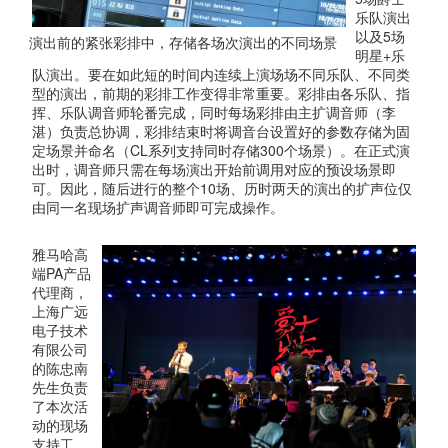
乐队演出
以及5场
演出前的紧张彩排中，存储各场次演出的不同场景
明星+乐
队演出。要在如此短的时间内连续上演场场不同乐队、不同类
型的演出，前期的彩排工作变得非常重要。彩排由各乐队、指
挥、乐队调音师轮番完成，同时每场彩排由主扩调音师（李
湛）负责总协调，彩排结束时将调音台设置好的参数存储为固
定场景并命名（CL系列支持同时存储300个场景）。在正式演
出时，调音师只需在每场演出开始前调用对应的预设场景即
可。因此，随后进行的整个10场、历时两天的演出的扩声位仅
由同一名现场扩声调音师即可完成操作。
雅马哈高
端PA产品
代理商，
上海广远
电子技术
有限公司
的陈忠南
先生负责
了本次活
动的现场
支持工