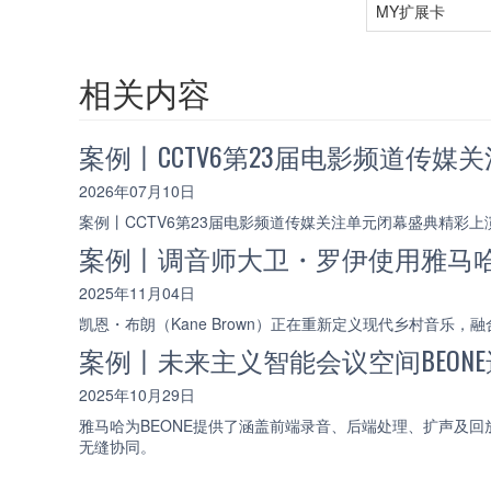
MY扩展卡
相关内容
案例丨CCTV6第23届电影频道传媒
2026年07月10日
案例丨CCTV6第23届电影频道传媒关注单元闭幕盛典精彩上演
案例丨调音师大卫・罗伊使用雅马哈 R
2025年11月04日
凯恩・布朗（Kane Brown）正在重新定义现代乡村音乐
案例丨未来主义智能会议空间BEON
2025年10月29日
雅马哈为BEONE提供了涵盖前端录音、后端处理、扩声及
无缝协同。