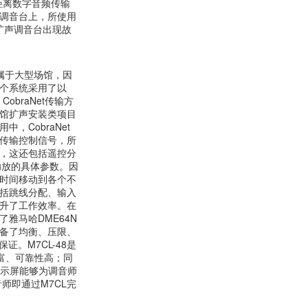
远距离数字音频传输
调音台上，所使用
主扩声调音台出现故
属于大型场馆，因
个系统采用了以
obraNet传输方
馆扩声安装类项目
，CobraNet
传输控制信号，所
，这还包括遥控分
功放的具体参数。因
时间移动到各个不
括跳线分配、输入
升了工作效率。在
雅马哈DME64N
备了均衡、压限、
。M7CL-48是
富、可靠性高；同
显示屏能够为调音师
师即通过M7CL完