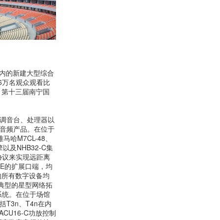
内的新建大型综合
6万名观众观看比
、第十三届南宁国
调音台、处理器以
音频产品。在位于
哈M7CL-48、
以及NHB32-C集
络协议来实现远距离
ME的扩展口端，均
室的所有数字设备均
成典型的星型网络拓
制系统。在位于场馆
T3n、T4n在内
CU16-C功放控制