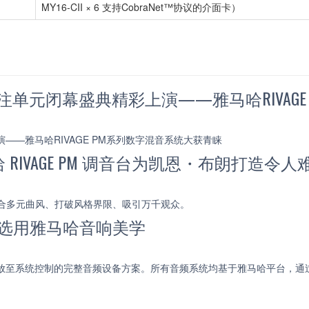
MY16-CII × 6 支持CobraNet™协议的介面卡）
关注单元闭幕盛典精彩上演——雅马哈RIVAG
——雅马哈RIVAGE PM系列数字混音系统大获青睐
IVAGE PM 调音台为凯恩・布朗打造令
，融合多元曲风、打破风格界限、吸引万千观众。
E选用雅马哈音响美学
回放至系统控制的完整音频设备方案。所有音频系统均基于雅马哈平台，