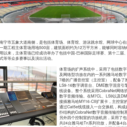
南宁市五象大道南侧，是包括体育场、体育馆、游泳跳水馆、网球中心在
一期工程主体育场用地500亩，建筑面积约为12万平方米，能够同时容纳
用以来，主体育场已经成功举办了包括中国-巴林国际足球赛、第十二届
式等等众多赛事以及演出活动。
体育场的扩声系统中，采用了包括数字
及网络型功放在内的一系列雅马哈数字
7楼的广播音控室（主控室），配备了雅马
LS9-16数字调音台、DME数字混音引擎
线设备。整个系统采用CobraNet网
数字音频传输。在M7CL、LS9以及D
接插雅马哈MY16-CII扩展卡，主控
通过Cat5e线缆接入一台交换机，构
扑结构的CobraNet数字音频传输控
另外四个控制室的功放机房，采用了包括
共24台雅马哈Tn系列功放，并配备4台A