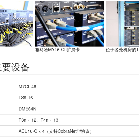
雅马哈MY16-CII扩展卡
位于各处机房的T
主要设备
M7CL-48
LS9-16
DME64N
T3n × 12、T4n × 13
ACU16-C × 4（支持CobraNet™协议）