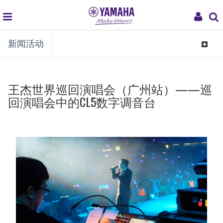
global
My
新闻活动
navigation
Acco
Toggle
navigat
王杰世界巡回演唱会（广州站）——巡
回演唱会中的CL5数字调音台