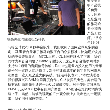
处专业音
响产品技
术负责
人，同样
也是业内
的雅马哈
专业音响
产品工程
师。“从今
锡亮先生与陈浩担当科长
年3月雅
马哈全球发布CL数字台以来，我们收到了国内业界众多的咨
询，CL调音台秉承了雅马哈数字台的众多标准，比如用户友好
型的中央逻辑界面，M7CL上有，CL上同样继承了下来，我们
同样为调音台内建了Dante传输协议，这让调音台能够同时多
支持512通道的音频信号传输，Dante也是业内投入使用的音频
信号的千兆以太网络协议，对于构建低成本的数字音频网络系
统而言，这无疑是重大的突破。”陈浩科长表示，“本次演唱会
我们很高兴和AHM公司再度合作，CL5发挥很出色，舞台端的
所有返听由周先生通过一台CL5完成控制。对于使用过雅马哈
PM5D以及M7CL数字台的用户而言，CL5能够在短的时间内快
速上手。当然，能够为现场的广州观众献上如此出色的一场演
出，我们同样深感荣幸。”