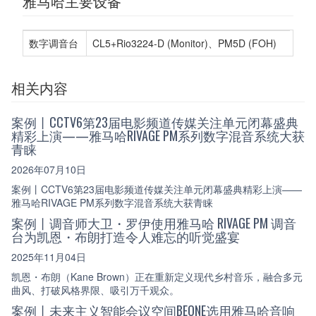
雅马哈主要设备
数字调音台
CL5+Rio3224-D (Monitor)、PM5D (FOH)
相关内容
案例丨CCTV6第23届电影频道传媒关注单元闭幕盛典
精彩上演——雅马哈RIVAGE PM系列数字混音系统大获
青睐
2026年07月10日
案例丨CCTV6第23届电影频道传媒关注单元闭幕盛典精彩上演——
雅马哈RIVAGE PM系列数字混音系统大获青睐
案例丨调音师大卫・罗伊使用雅马哈 RIVAGE PM 调音
台为凯恩・布朗打造令人难忘的听觉盛宴
2025年11月04日
凯恩・布朗（Kane Brown）正在重新定义现代乡村音乐，融合多元
曲风、打破风格界限、吸引万千观众。
案例丨未来主义智能会议空间BEONE选用雅马哈音响