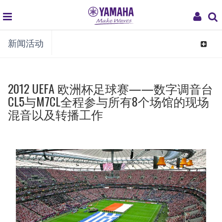
global
My
新闻活动
navigation
Acco
Toggle
navigat
2012 UEFA 欧洲杯足球赛——数字调音台
CL5与M7CL全程参与所有8个场馆的现场
混音以及转播工作