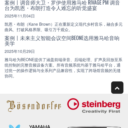
案例丨调音师大卫・罗伊使用雅马哈 RIVAGE PM 调音
台为凯恩・布朗打造令人难忘的听觉盛宴
2025年11月04日
凯恩・布朗（Kane Brown）正在重新定义现代乡村音乐，融合多元
曲风、打破风格界限、吸引万千观众。
案例丨未来主义智能会议空间BEONE选用雅马哈音响
美学
2025年10月29日
雅马哈为BEONE提供了涵盖前端录音、后端处理、扩声及回放至系
统控制的完整音频设备方案。所有音频系统均基于雅马哈平台，通
过统一的操作逻辑与全系列产品兼容性，实现了跨场馆音频的无缝
协同。