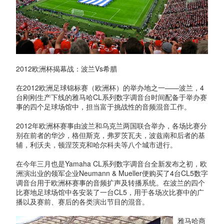
2012欧洲杯揭幕战：波兰Vs希腊
在2012欧洲足球锦标赛（欧洲杯）的举办地之一——波兰，4
台刚刚生产下线的雅马哈CL系列数字调音台时间配备于举办赛
事的四个足球场馆中，担当富于挑战性的音频混音工作。
2012年欧洲杯赛事由波兰和乌克兰两国联合举办，各场比赛分
别在前者的华沙，格但斯克，弗罗茨瓦夫，波兹南和后者的基
辅，利沃夫，顿涅茨克和哈尔科夫等八个城市进行。
在今年三月也是Yamaha CL系列数字调音台全新发布之初，欧
洲演出业的领军企业Neumann & Mueller便购买了4台CL5数字
调音台用于欧洲杯赛事的音频扩声及转播系统。在波兰的四个
比赛地足球场馆中各安装了一台CL5，用于各场次比赛中的广
播以及赛前、赛后的各类演出节目的混音。
雅马哈商