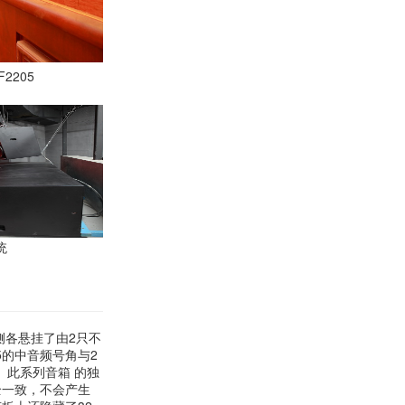
2205
统
侧各悬挂了由2只不
/95的中音频号角与2
合。此系列音箱 的独
全一致，不会产生