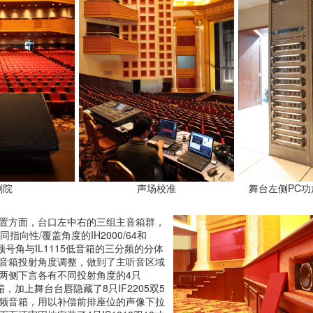
剧院
声场校准
舞台左侧PC功
置方面，台口左中右的三组主音箱群，
指向性/覆盖角度的IH2000/64和
中音频号角与IL1115低音箱的三分频的分体
音箱投射角度调整，做到了主听音区域
两侧下言各有不同投射角度的4只
频音箱，加上舞台台唇隐藏了8只IF2205双5
频音箱，用以补偿前排座位的声像下拉