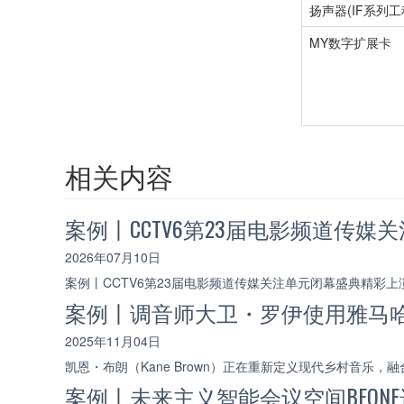
扬声器(IF系列工
MY数字扩展卡
相关内容
案例丨CCTV6第23届电影频道传媒
2026年07月10日
案例丨CCTV6第23届电影频道传媒关注单元闭幕盛典精彩上演
案例丨调音师大卫・罗伊使用雅马哈 R
2025年11月04日
凯恩・布朗（Kane Brown）正在重新定义现代乡村音乐
案例丨未来主义智能会议空间BEON