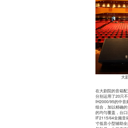
大
在大剧院的音箱配
分别运用了20只不同
IH2000/95的
组合，加以精确的
的均匀覆盖，台口
IF2115/64全
寸低音小型辅助全