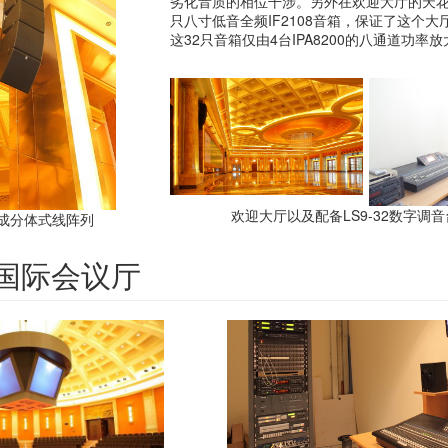
劣化音质的相位干涉。另外在欢迎大厅的天花
只八寸低音全频IF2108音箱，保证了这个
这32只音箱仅由4台IPA8200的八通道功率
欢迎大厅以及配备LS9-32数字调
构成分体式线阵列
II：国际会议厅