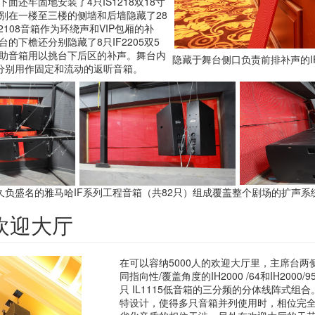
面还牢固地安装了4只IS1218双18寸
别在一楼至三楼的侧墙和后墙隐藏了28
2108音箱作为环绕声和VIP包厢的补
的下檐还分别隐藏了8只IF2205双5
助音箱用以挑台下后区的补声。舞台内
隐藏于舞台侧口负责前排补声的IF
5AS分别用作固定和流动的返听音箱。
久负盛名的雅马哈IF系列工程音箱（共82只）组成覆盖整个剧场的扩声系
I：欢迎大厅
在可以容纳5000人的欢迎大厅里，主席台两
同指向性/覆盖角度的IH2000 /64和IH2000
只 IL1115低音箱的三分频的分体线阵式组
特设计，使得多只音箱并列使用时，相位完