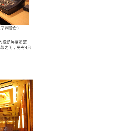
数字调音台）
的投影屏幕吊篮
屏幕之间，另有4只