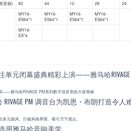
程音箱)
82
44
12
28
24
MY16-
MY16-
MY16-
MY16-
ES64*1
ES64*1
ES64*1
ES64*1
MY16-
EX*4
关注单元闭幕盛典精彩上演——雅马哈RIVAG
——雅马哈RIVAGE PM系列数字混音系统大获青睐
IVAGE PM 调音台为凯恩・布朗打造令
，融合多元曲风、打破风格界限、吸引万千观众。
E选用雅马哈音响美学