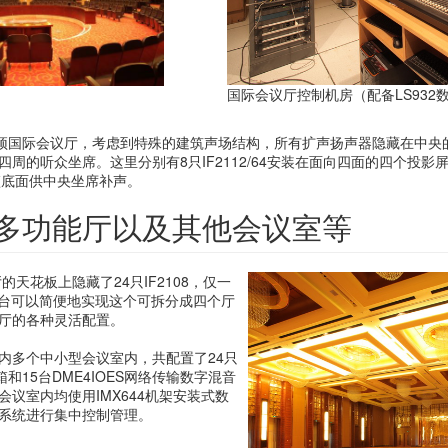
国际会议厅控制机房（配备LS932
穹顶国际会议厅，考虑到特殊的建筑声场结构，所有扩声扬声器隐藏在中央
周的听众坐席。这里分别有8只IF2112/64安装在面向四面的四个投影
吊篮底面供中央坐席补声。
 IV：多功能厅以及其他会议室等
厅的天花板上隐藏了24只IF2108，仅一
调音台可以简便地实现这个可拆分成四个厅
厅的各种灵活配置。
内多个中小型会议室内，共配置了24只
08音箱和15台DME4IOES网络传输数字混音
会议室内均使用IMX644机架安装式数
系统进行集中控制管理。