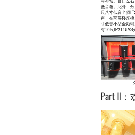
与补偿。台口左右下
低音箱。此外，分
只八寸低音全频IF
声，在两层楼座挑台
寸低音小型全频辅
有10只IP211
Part I