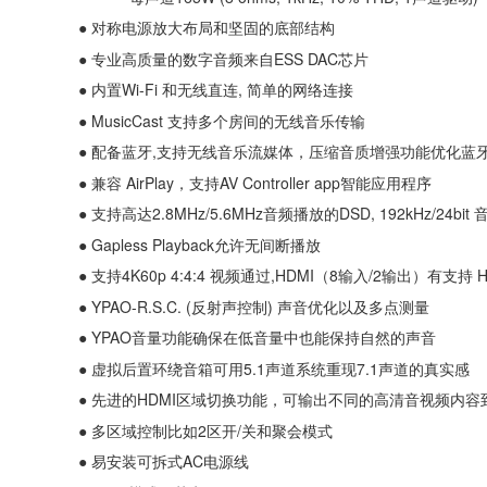
●
对称电源放大布局和坚固的底部结构
●
专业高质量的数字音频来自ESS DAC芯片
●
内置Wi-Fi 和无线直连, 简单的网络连接
●
MusicCast 支持多个房间的无线音乐传输
●
配备蓝牙,支持无线音乐流媒体，压缩音质增强功能优化蓝
●
兼容 AirPlay，支持AV Controller app智能应用程序
●
支持高达2.8MHz/5.6MHz音频播放的DSD, 192kHz/24bit 
●
Gapless Playback允许无间断播放
●
支持4K60p 4:4:4 视频通过,HDMI（8输入/2输出）有支持 H
●
YPAO-R.S.C. (反射声控制) 声音优化以及多点测量
●
YPAO音量功能确保在低音量中也能保持自然的声音
●
虚拟后置环绕音箱可用5.1声道系统重现7.1声道的真实感
●
先进的HDMI区域切换功能，可输出不同的高清音视频内容
●
多区域控制比如2区开/关和聚会模式
●
易安装可拆式AC电源线