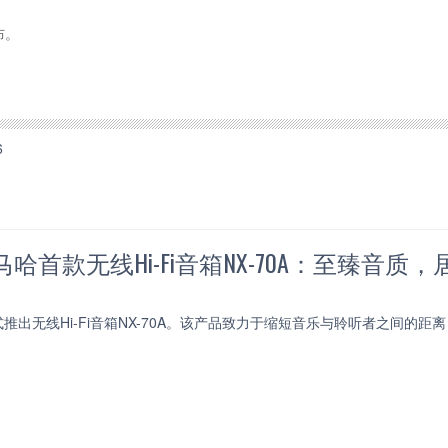
布。
6
哈首款无线Hi-Fi音箱NX-70A：至臻音质
推出无线Hi-Fi音箱NX-70A。该产品致力于缩短音乐与聆听者之间的