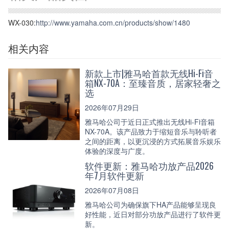
WX-030:
http://www.yamaha.com.cn/products/show/1480
相关内容
新款上市|雅马哈首款无线Hi-Fi音
箱NX-70A：至臻音质，居家轻奢之
选
2026年07月29日
雅马哈公司于近日正式推出无线Hi-Fi音箱
NX-70A。该产品致力于缩短音乐与聆听者
之间的距离，以更沉浸的方式拓展音乐娱乐
体验的深度与广度。
软件更新：雅马哈功放产品2026
年7月软件更新
2026年07月08日
雅马哈公司为确保旗下HA产品能够呈现良
好性能，近日对部分功放产品进行了软件更
新。