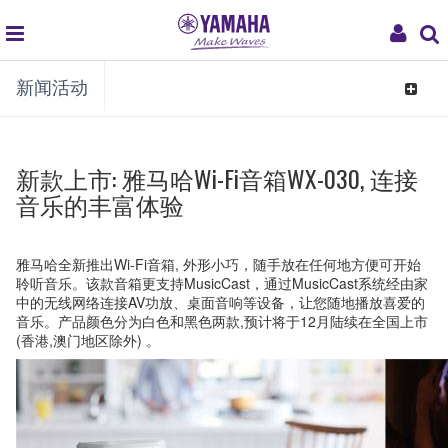
global
My
新闻活动
navigation
Acco
Toggle
navigat
新款上市: 雅马哈Wi-Fi音箱WX-030, 连接
音乐的丰富体验
雅马哈全新推出Wi-Fi音箱, 外形小巧，随手放在任何地方便可开始
聆听音乐。该款音箱更支持MusicCast，通过MusicCast系统经由家
中的无线网络连接AV功放、桌面音响等设备，让您随地播放喜爱的
音乐。产品颜色分为白色和黑色两款,预计将于12月陆续在全国上市
(香港,澳门地区除外) 。