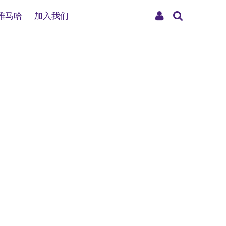
搜
My
雅马哈
加入我们
索
Account