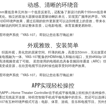
动感、清晰的环绕音
置75mm重低音单元外加一个低音反射孔，还配备了新设计的两个55mm低音
化。独立的双放大器驱动装置驱动喇叭单元，呈现宽广频率的声音。YAS-
到3D环绕声效果，通过后期的软件更新更可以达到维度上的音效，带来令
和解说的同时又保证整体音质，让电影电视、体育直播更易聆听。
外观雅致、安装简单
设计、织面外观，美化您的居家空间。纤薄的机身，高度仅53mm，无论放
融为一体。YAS-107配备的HDMI®输入和输出端口，支持4K60p Ultra
高清视频变成了可能。 若您使用的电视机也具备音频回传通道（ARC）功
视变成音源，在欣赏电视节目的时候也能享受到环绕声效果。
APP实现轻松操控
的APP—Home Theater Controller在手机或平板电脑上轻松执行各种
通过无线蓝牙连接，聆听您智能手机或平板电脑中的音乐。您还可以选择
-107有五种环绕声模式可选：电影、体育、游戏、音乐和电视节目。另