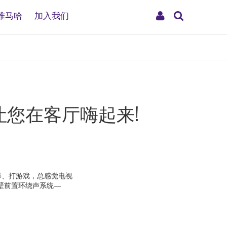
搜
My
雅马哈
加入我们
索
Account
让您在客厅嗨起来!
电影、打游戏，总感觉电视
壁前置环绕声系统—