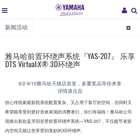
global
My
新闻活动
navigation
Acco
Toggle
navigat
雅马哈前置环绕声系统『YAS-207』 乐享
DTS Virtual:X® 3D环绕声
9/2-9/10雅马哈天猫店首发，多重奖品等你来拿
详情请点击
担心传统家庭影院系统配置复杂、又占用了客厅的空间，但同时又
希望能享受到更好音效表现的消费者们，你们有福啦！雅马哈公司
现推出新款蓝牙回音壁前置环绕声系统—YAS-207，不仅能节省室
内空间又能让您享受到美妙的3D环绕声。