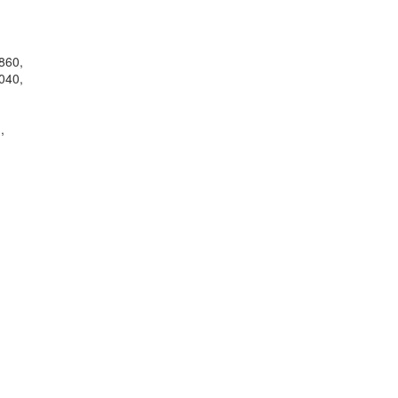
860,
040,
,