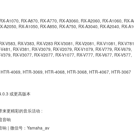
RX-A1070, RX-A870, RX-A770, RX-A3060, RX-A2060, RX-A1060, RX-A
X-A2050, RX-A1050, RX-A850, RX-A750, RX-A3040, RX-A2040, RX-A1
RX-V583, RX-V383, RX-V283 RX-V3081, RX-V2081, RX-V1081, RX-V781
-V481, RX-V381, RX-V3079, RX-V2079, RX-V1079, RX-V779, RX-V679,
-V379, RX-V3077, RX-V2077, RX-V1077, RX-V777, RX-V677, RX-V577,
 HTR-4069, HTR-3069, HTR-4068, HTR-3068, HTR-4067, HTR-3067
S 4.0.3 或更高版本
来更精彩的音乐活动 :
庭音响
| 微信号：Yamaha_av