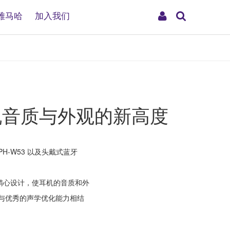
搜
My
雅马哈
加入我们
索
Account
机音质与外观的新高度
H-W53 以及头戴式蓝牙
精心设计，使耳机的音质和外
与优秀的声学优化能力相结