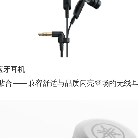
式蓝牙耳机
贴合——兼容舒适与品质闪亮登场的无线