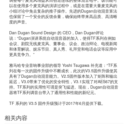
调整每个麦克风增益从而创造连续的整体混音电平。该功能可
以在使用多个麦克风的演讲过程中，或是在需要大量麦克风的
小组讨论中免去复杂的推子操作。先进的Dugan自动混音算法
也保留了一个安全的反馈余量，确保始终带来高品质、高清晰
度的声音。
Dan Dugan Sound Design 的 CEO，Dan Dugan评论
说：“Dugan演讲系统自动混音器的加入，使得TF系列在例如
会议、剧院无线麦克风、董事会、议会、政治辩论、电视新闻
和体育解说、娱乐节目、真人秀、礼拜堂和电话会议等应用中
更具竞争力。”
雅马哈专业音响事业部的领导 Yoshi Tsugawa 补充道：“TF系
列在每一次的固件升级中不断成长，此次的V3.5固件升级使其
具有了Dugan自动混音能力。V2.5固件版本加入了矩阵和输出
延迟，V3.0带来了优化的安全特性，V3.1实现了对AES67的支
持。TF系列的实用性可谓是突飞猛进。现在，Dugan自动混音
器将TF系列调音台带入了通用性和性能的新纪元。
TF 系列的 V3.5 固件升级预计于2017年6月提供下载。
相关内容