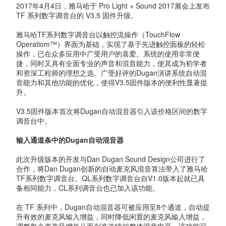
2017年4月4日，雅马哈于 Pro Light + Sound 2017展会上发布
TF 系列数字调音台的 V3.5 固件升级。
雅马哈TF系列数字调音台以触控流操作（TouchFlow
Operatiom™）界面为基础，实现了基于先进触控面板的轻松
操作，已在众多应用中广受用户的喜爱。系统的使用非常便
捷，同时又具有全面专业的声音和混音能力，使其成为初学者
和资深工程师的理想之选。广受好评的Dugan演讲系统自动混
音能力和其他功能的优化，使得V3.5固件版本的便利性显著提
升。
V3.5固件版本首次将Dugan自动混音器引入该价格区间的数字
调音台中。
输入通道条中的Dugan自动混音器
此次升级版本的开发与Dan Dugan Sound Design公司进行了
合作，将Dan Dugan创新的自动麦克风混音算法带入了雅马哈
TF系列数字调音台。QL系列数字调音台自V1.0版本起就已具
备相同能力，CL系列调音台也已加入该功能。
在 TF 系列中，Dugan自动混音器可被应用至8个通道，自动提
升有效的麦克风输入增益，同时降低闲置的麦克风输入增益，