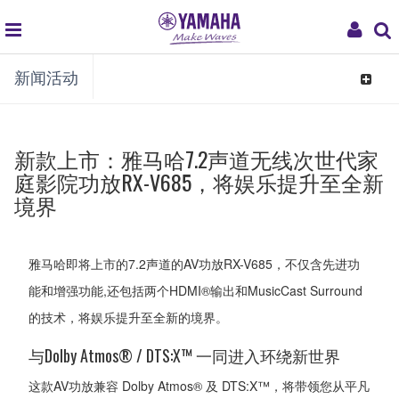
global
My
新闻活动
navigation
Acco
Toggle
navigat
新款上市：雅马哈7.2声道无线次世代家
庭影院功放RX-V685，将娱乐提升至全新
境界
雅马哈即将上市的7.2声道的AV功放RX-V685，不仅含先进功
能和增强功能,还包括两个HDMI®输出和MusicCast Surround
的技术，将娱乐提升至全新的境界。
与Dolby Atmos® / DTS:X™ 一同进入环绕新世界
这款AV功放兼容 Dolby Atmos® 及 DTS:X™，将带领您从平凡