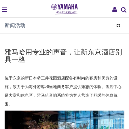
global
My
新闻活动
navigation
Acco
Toggle
navigat
雅马哈用专业的声音，让新东京酒店别
具一格
位于东京的新日本桥三井花园酒店配备有时尚的客房和优良的设
施，致力于为海外游客和当地商务客户提供难忘的体验。酒店中心
是大堂和休息区，雅马哈音响系统将为客人营造了舒缓的休息氛
围。