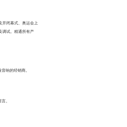
。
及开闭幕式、奥运会上
计及调试。精通所有产
业音响的经销商。
留言。