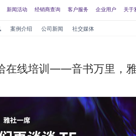
新闻活动
经销商查询
客户服务
企业用户
关于
讯
案例介绍
公司新闻
社交媒体
日雅马哈在线培训——音书万里