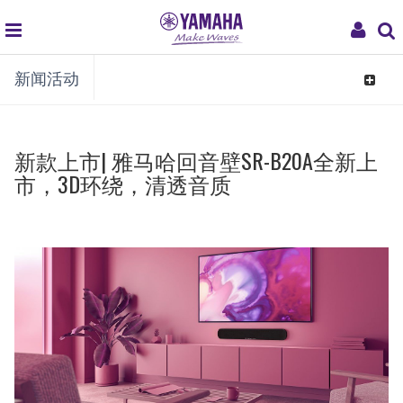
global
My
新闻活动
navigation
Acco
Toggle
navigat
新款上市| 雅马哈回音壁SR-B20A全新上
市，3D环绕，清透音质