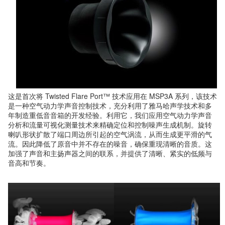
这是首次将 Twisted Flare Port™ 技术应用在 MSP3A 系列，该技术
是一种空气动力学声音控制技术，充分利用了雅马哈声学技术和多
年制造重低音音箱的开发经验。利用它，我们应用空气动力学声音
分析和流量可视化测量技术来精确定位和控制噪声生成机制。旋转
喇叭形状扩散了端口周边所引起的空气涡流，从而生成更平滑的气
流。因此降低了原音中并不存在的噪音，确保重现清晰的音质。这
加强了声音和主扬声器之间的联系，并提供了清晰、紧实的低频与
音高和节奏。