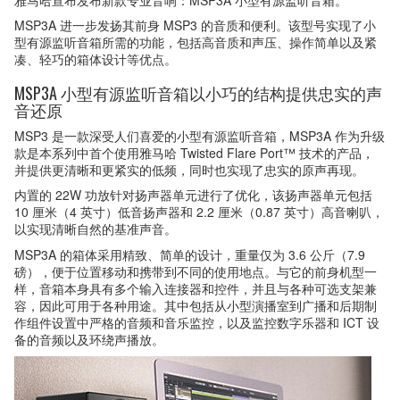
MSP3A 进一步发扬其前身 MSP3 的音质和便利。该型号实现了小
型有源监听音箱所需的功能，包括高音质和声压、操作简单以及紧
凑、轻巧的箱体设计等优点。
MSP3A 小型有源监听音箱以小巧的结构提供忠实的声
音还原
MSP3 是一款深受人们喜爱的小型有源监听音箱，MSP3A 作为升级
款是本系列中首个使用雅马哈 Twisted Flare Port™ 技术的产品，
并提供更清晰和更紧实的低频，同时也实现了忠实的原声再现。
内置的 22W 功放针对扬声器单元进行了优化，该扬声器单元包括
10 厘米（4 英寸）低音扬声器和 2.2 厘米（0.87 英寸）高音喇叭，
以实现清晰自然的基准声音。
MSP3A 的箱体采用精致、简单的设计，重量仅为 3.6 公斤（7.9
磅），便于位置移动和携带到不同的使用地点。与它的前身机型一
样，音箱本身具有多个输入连接器和控件，并且与各种可选支架兼
容，因此可用于各种用途。其中包括从小型演播室到广播和后期制
作组件设置中严格的音频和音乐监控，以及监控数字乐器和 ICT 设
备的音频以及环绕声播放。