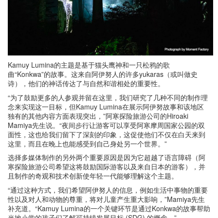
Kamuy Lumina的主题是基于猫头鹰神和一只松鸦的歌
曲“Konkwa”的故事。这来自阿伊努人的许多yukaras（或叫做史
诗），他们的神话传达了与自然和谐相处的重要性。
“为了鼓励更多的人参观并留在这里，我们研究了几种不同的制作理
念来实现这一目标，但Kamuy Lumina在展示阿伊努故事和该地区
独有的其他内容方面表现突出，”阿寒探险旅游公司的Hiroaki
Mamiya先生说。“夜间步行让游客可以享受阿寒摩周国家公园的双
面性，这也给我们留下了深刻的印象，这促使他们不仅在白天来到
这里，而且在晚上也能感受到自己身处另一个世界。”
选择多媒体制作的另外两个重要原因是因为它超越了语言障碍（阿
寒探险旅游公司希望这将鼓励国际游客以及来自日本的游客），并
且制作的奇观和技术创新使年轻一代能够理解这个主题。
“通过这种方式，我们希望阿伊努人的信息，例如生活中事物的重要
性以及对人和动物的尊重，将对儿童产生重大影响，”Mamiya先生
补充道。“Kamuy Lumina的一个关键环节是通过Konkwa的故事帮助
当地小学的孩子们了解可持续发展目标 (SDG) 的概念。”