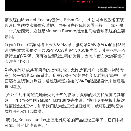
该系统由Moment Factory设计，Prism Co., Ltd.公司承包设备安装
以及日常的技术操作和维护。与任何户外音频装置一样，可靠性是
一个关键因素。这就是Moment Factory指定雅马哈音响系统的主要
原因。
制作在Dante音频网络上分为8个区域，雅马哈XMV系列4通道和8通
道功率放大器驱动一共32个VXS8和6个VXS5扬声器，其中包括一个
接待区的VXS5。所有这些都经过精心伪装，因此即使白天游客也不
会注意到它们。
XMV系列功放具有简单的控制功能，允许所有用户（包括非网络专
家）轻松管理Dante系统。所有设备都安装在外部优质机架箱中，里
面还有空调和加热器，通过远程监控接入Wi-Fi的温湿度计来管理温
度和湿度。
“户外活动不可避免地会受到天气的影响，夏季的温度和湿度尤其麻
烦，”Prism公司的Yasushi Matsuura先生说。“我们使用平板电脑远
程监控温湿度计，如果我们认为温度或湿度过高，就可以启动空调
或打开机架门以降温。
“我们在Kamuy Lumina上使用雅马哈的产品已经三年了，它们非常
可靠。性价比也很高。”