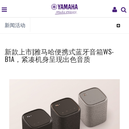
global
My
新闻活动
navigation
Acco
Toggle
navigat
新款上市|雅马哈便携式蓝牙音箱WS-
B1A，紧凑机身呈现出色音质