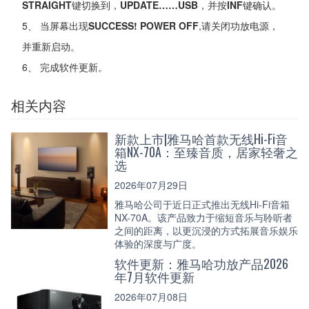
STRAIGHT
键切换到，
UPDATE……USB
，并按
INF
键确认。
5、 当屏幕出现
SUCCESS! POWER OFF
,请关闭功放电源，
并重新启动。
6、 完成软件更新。
相关内容
新款上市|雅马哈首款无线Hi-Fi音
箱NX-70A：至臻音质，居家轻奢之
选
2026年07月29日
雅马哈公司于近日正式推出无线Hi-Fi音箱
NX-70A。该产品致力于缩短音乐与聆听者
之间的距离，以更沉浸的方式拓展音乐娱乐
体验的深度与广度。
软件更新：雅马哈功放产品2026
年7月软件更新
2026年07月08日