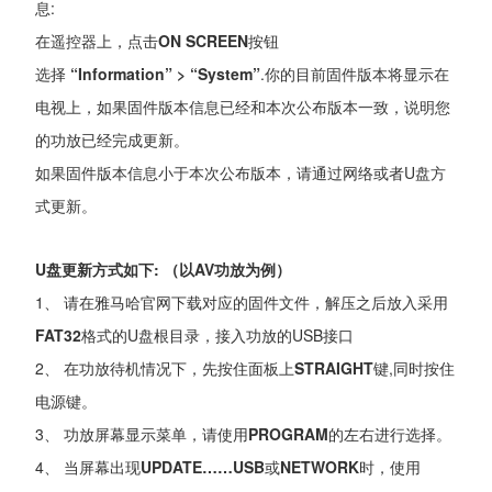
息:
在遥控器上，点击
ON SCREEN
按钮
选择
“Information” > “System”
.你的目前固件版本将显示在
电视上，如果固件版本信息已经和本次公布版本一致，说明您
的功放已经完成更新。
如果固件版本信息小于本次公布版本，请通过网络或者U盘方
式更新。
U盘更新方式如下: （以AV功放为例）
1、 请在雅马哈官网下载对应的固件文件，解压之后放入采用
FAT32
格式的U盘根目录，接入功放的USB接口
2、 在功放待机情况下，先按住面板上
STRAIGHT
键,同时按住
电源键。
3、 功放屏幕显示菜单，请使用
PROGRAM
的左右进行选择。
4、 当屏幕出现
UPDATE……USB
或
NETWORK
时，使用