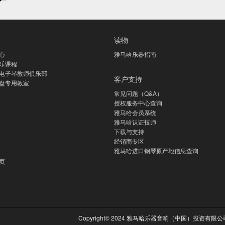
读物
心
雅马哈乐器指南
乐课程
电子琴教师俱乐部
客户支持
盘专用教室
常见问题（Q&A）
授权服务中心查询
雅马哈会员系统
雅马哈认证技师
下载与支持
经销商专区
雅马哈进口钢琴原产地信息查询
页
Copyright© 2024 雅马哈乐器音响（中国）投资有限