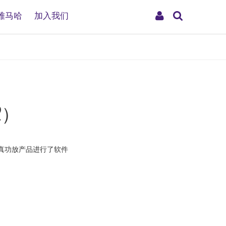
搜
My
雅马哈
加入我们
索
Account
2）
保真功放产品进行了软件