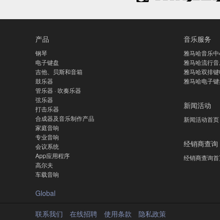
产品
音乐服务
钢琴
雅马哈音乐中
电子键盘
雅马哈流行音
吉他、贝斯和音箱
雅马哈双排键
鼓乐器
雅马哈电子键
管乐器 · 吹奏乐器
弦乐器
新闻活动
打击乐器
合成器及音乐制作产品
新闻活动首页
家庭音响
专业音响
经销商查询
会议系统
App应用程序
经销商查询首
高尔夫
车载音响
Global
联系我们
在线招聘
使用条款
隐私政策