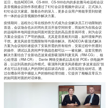
近日，包括ADECIA、CS-800、CS-500在内的多款雅马哈远程会议
及音视频会议协作系统通过了钉钉会议音视频外设认证，正式加入
钉钉会议大家庭。随着合作的深入，更多企业用户将能享受到软硬
件一体的会议音视频协作解决方案。
疫情期间，远程办公等在线协作方式成为企业解决员工行动限制的
首选，会议场合也从封闭向灵活开放空间转变，而如何为在线会议
的远端和本地间提供如同面对面交流的高品质音画环境，则为会议
方案企业提出了严苛的挑战。尤其是音质相关问题，如环境噪声的
干扰、麦克风拾音范围限制等均亟待解决。而ADECIA 吸顶式解决
方案为会议组织者提供了安装所需的所有组件，安装过程中所遇到
的操作、调试以及房间声学挑战也都可以一一被化解。这套完整的
解决方案结合了全新动态波束成形吸顶阵列麦克风（RM-CG）、核
心处理器（RM-CR）、Dante 网络交换机以及柱状 POE+ 供电扬声
器，以达到高效的运作模式。吸顶阵列麦克风搭载的“多波束追踪”技
术在可以在扫描人声的同时追踪谈话内容，从而实现生动对话。透
过在嘈杂环境中捕捉人声的独特处理功能，它提供了顺畅且零压力
的如同面对面的对话体验。