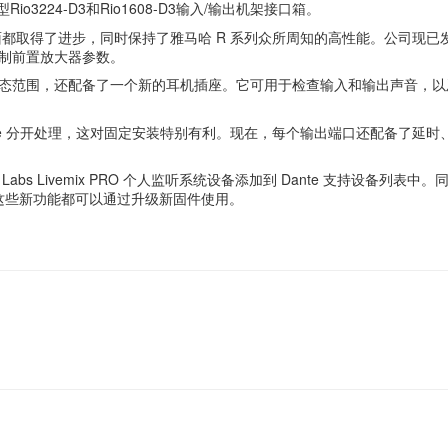
o3224-D3和Rio1608-D3输入/输出机架接口箱。
节能方面都取得了进步，同时保持了雅马哈 R 系列众所周知的高性能。公司现已发布 R
外控制前置放大器参数。
水平和更宽的动态范围，还配备了一个新的耳机插座。它可用于检查输入和输出声音，
e 分开处理，这对固定安装特别有利。现在，每个输出端口还配备了延时、相
 Audio Labs Livemix PRO 个人监听系统设备添加到 Dante 支持设备列表
。所有这些新功能都可以通过升级新固件使用。