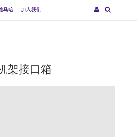
搜
My
雅马哈
加入我们
索
Account
 机架接口箱