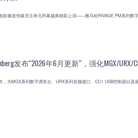
3届电影频道传媒关注单元闭幕盛典精彩上演——雅马哈RIVAGE PM系列
nberg发布“2026年6月更新”，强化MGX/URX/
rg宣布，为MGX系列数字调音台、URX系列音频接口、CC1 USB控制器