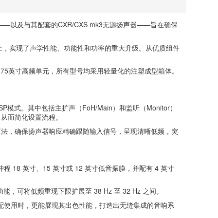
—以及与其配套的CXR/CXS mk3无源扬声器——旨在确保
列基础上，实现了声学性能、功能性和功率的重大升级。从优质组件
以及1.75英寸高频单元，所有型号均采用轻量化的注塑成型箱体。
P模式。其中包括主扩声（FoH/Main）和监听（Monitor）
，从而简化设置流程。
算法，确保扬声器响应精确跟随输入信号，呈现清晰低频，突
程 18 英寸、15 英寸或 12 英寸低音振膜，并配有 4 英寸
，可将低频重现下限扩展至 38 Hz 至 32 Hz 之间。
3 系列搭配使用时，更能展现其出色性能，打造出无缝集成的音响系