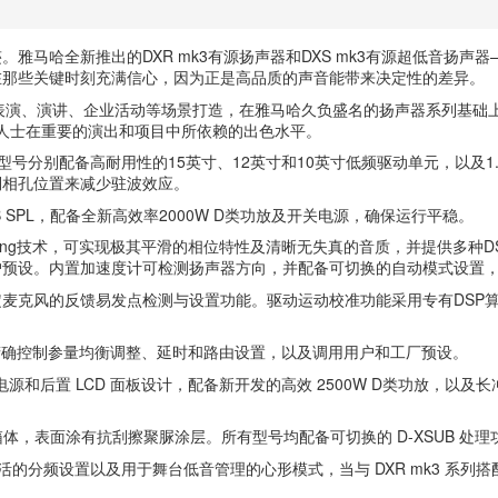
哈全新推出的DXR mk3有源扬声器和DXS mk3有源超低音扬声器—
在那些关键时刻充满信心，因为正是高品质的声音能带来决定性的差异。
现场音乐、DJ表演、演讲、企业活动等场景打造，在雅马哈久负盛名的扬声器系
专业人士在重要的演出和项目中所依赖的出色水平。
R10。各型号分别配备高耐用性的15英寸、12英寸和10英寸低频驱动单元，
倒相孔位置来减少驻波效应。
B SPL，配备全新高效率2000W D类功放及开关电源，确保运行平稳。
-X Tuning技术，可实现极其平滑的相位特性及清晰无失真的音质，并提供多种DS
户预设。内置加速度计可检测扬声器方向，并配备可切换的自动模式设置
麦克风的反馈易发点检测与设置功能。驱动运动校准功能采用专有DSP
精确控制参量均衡调整、延时和路由设置，以及调用用户和工厂预设。
P、电源和后置 LCD 面板设计，配备新开发的高效 2500W D类功放，以及长冲
板箱体，表面涂有抗刮擦聚脲涂层。所有型号均配备可切换的 D-XSUB 处理功能
的匹配输出、灵活的分频设置以及用于舞台低音管理的心形模式，当与 DXR mk