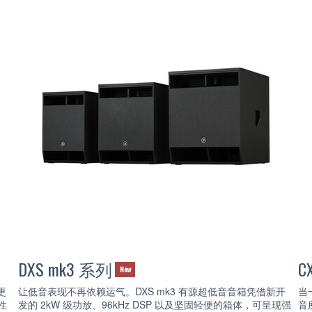
DXS mk3 系列
C
New
更
让低音表现不再依赖运气。DXS mk3 有源超低音音箱凭借新开
当
性
发的 2kW 级功放、96kHz DSP 以及坚固轻便的箱体，可呈现强
音