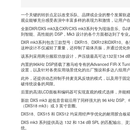
一个关键的转折点足以改变乐队、品牌或企业的整个发展轨迹。雅马
观众能够充分感受表演中丰富多样的表现力和激情，让用户
全新DXR/DXS mk3及CXR/CXS mk3系列专为
到智能、高性能的 DSP，Mk3 设计的各个方面都达到了
DXR mk3系列包含三款型号：DXR15、DXR12和DX
这种设计不仅减轻了重量，还抑制了箱体共振，并通过优化
该系列采用两分频双功放设计，声压级最高可达132至134 d
内置的96kHz DSP搭载了雅马哈专有的Advanced FIR
设置，以及针对各类应用场景优化的出厂预设和多达八组用
此外，还提供动态抑制手持麦克风反馈的模式，以及用于固定
破传统设备的局限。
后置的高清LCD面板和编码器可实现直观的模式选择，并能
新款 DXS mk3 超低音音箱沿用了同样强大的 96 kHz DS
（DXS18 mk3）或 3 英寸音圈。
DXS18、DXS15 和 DXS12 均采用经声学优化的耐用胶合
DXS mk3 系列提供高达 132 和 134 dB SPL 
统。