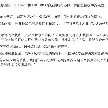
用程序，可无线控制 DXR mk3 和 DXS mk3 系统的所有参数，并能监
版本，主要面向安装、固定系统及企业活动应用场景，例如附近电源有限的情况。
劲音效，并具备出色的清晰度和精准度。当与雅马哈 PX 和 PC-D 系列
兼容市售吊环的吊装点，以及支持水平和向下 7 度倾斜的杆式安装插座，从
，可在运输和存储过程中防止设备被划伤、沾染灰尘和污垢，并能在户外
M20/35毫米座孔。另可选配扬声器滚轮和防护罩。
今的专业扩声应用树立音质、功率和多功能性的新标杆，” 雅马哈专业解决方案部副高
固定安装及固定系统，我们扩展了有源和无源扬声器及超低音扬声器的产品
各种环境和应用场景。”