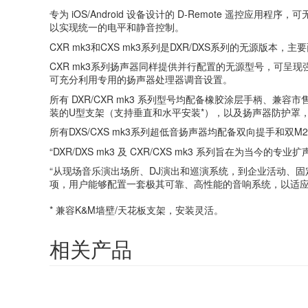
专为 iOS/Android 设备设计的 D-Remote 遥控应
以实现统一的电平和静音控制。
CXR mk3和CXS mk3系列是DXR/DXS系列的无源
CXR mk3系列扬声器同样提供并行配置的无源型号，可呈现强
可充分利用专用的扬声器处理器调音设置。
所有 DXR/CXR mk3 系列型号均配备橡胶涂层手柄、
装的U型支架（支持垂直和水平安装*），以及扬声器防护罩
所有DXS/CXS mk3系列超低音扬声器均配备双向提手和双
“DXR/DXS mk3 及 CXR/CXS mk3 系列旨在为当
“从现场音乐演出场所、DJ演出和巡演系统，到企业活动、
项，用户能够配置一套极其可靠、高性能的音响系统，以适应
* 兼容K&M墙壁/天花板支架，安装灵活。
相关产品