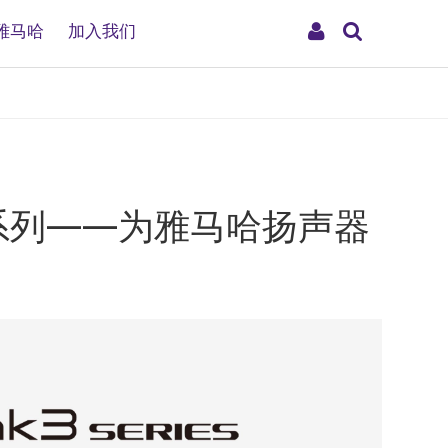
搜
My
雅马哈
加入我们
索
Account
mk3系列——为雅马哈扬声器