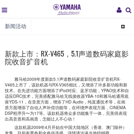
global
My
新闻活动
navigation
Acco
Toggle
navigat
新款上市：RX-V465，5.1声道数码家庭影
院收音扩音机
雅马哈2009年度新款5.1声道数码家庭影院收音扩音机RX-
V465上市了，该款机器与RX-V365相比，又增添了许多新功能和新
技术。在先进功能方面增添了iPod对应、蓝牙功能，YPAO技术和自
适应DRC技术，完美搭配雅马哈无线接收器YBA-10和雅马哈通用底
座YDS-11，在音质方面，增添了HD Audio，纯直通技术等，在画
质方面增添了自动人声补偿功能等，在环绕声表现方面，CINEMA
DSP程序升〜为17等。该款机器将众多功能集于一体，完美得表现
出高音质和高画质，怎能让人不心动！
这款机器2009年4月开始在中国大陆地区（香港、澳门除外）
发售，目前有黑色和金色供选择，详情请洽谈当地经销商。