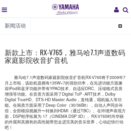
global
My
新闻活动
navigation
Acco
Toggle
navigat
新款上市：RX-V765，雅马哈7.1声道数码
家庭影院收音扩音机
雅马哈7.1声道数码家庭影院收音扩音机RX-V765将于2009年7
月上市啦，该款机器拥有135W×7的强劲功率，在先进功能方面兼
容iPod和蓝牙功能并带有YPAO技术、自适应DRC、压缩格式音质
增强等功能。在音质方面采用了Digital ToP -ART技术，Dolby
Digital TrueHD、DTS-HD Master Audio，直纯通，唱机输入等功
能。在画质方面采用了Deep Color（30/36Bit），自动人声同步补
偿，全部模拟视频升〜转换到HDMI（通过TBC）。在环绕声表现方
面，DSP程序拓展为 17（CINEMA DSP 3D）。RX-V765时尚华丽
的外观和其拥有的高性能带您走进完美的音乐世界，心动赶快行动
吧！