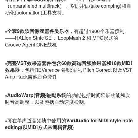
（unparalleled multitrack），多轨并轨(take comping)和自
动化(automation)工具支持。
全套9款软音源涵盖各类乐器
，有超过1900个乐器预制
●
——HALion Sinic SE， LoopMash 2 和 MPC形式的
Groove Agent ONE鼓机
完整VST效果器套件包含60款高端音频效果器和18款MIDI
●
效果器
，包括REVerence 卷积混响, Pitch Correct 以及VST
Amp Rack吉他音色套件
AudioWarp(音频拖拽)系统
的功能包括时间延展功能和实
●
时音高调整，以及包括自动速度检测。
可在单声道音频轨中使用的
VariAudio for MIDI-style note
●
editing(以MIDI方式来编辑音频)