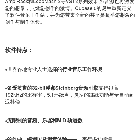
Amp Rack和LoopMash 2等VST3系列效果器/音源也将激发
您的想像，点燃您创作的激情。Cubase 6的诞生重新定义
了软件音乐工作站，并为您带来全新的甚至是超乎您想象的
创作与制作体验。
软件特点：
世界各地专业人士选择的
行业音乐工作环境
●
备受赞誉的32-bit浮点Steinberg音频引擎
支持很高
●
192kHz的采样率，5.1环绕声，灵活的跳线功能与全自动延
迟补偿
无限制的音频、乐器和MIDI轨道数
●
的作曲，编辑以及混音体验
——非平行多轨编辑
●