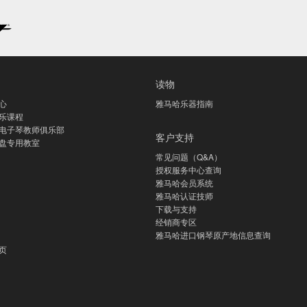
读物
心
雅马哈乐器指南
乐课程
电子琴教师俱乐部
客户支持
盘专用教室
常见问题（Q&A）
授权服务中心查询
雅马哈会员系统
雅马哈认证技师
下载与支持
经销商专区
雅马哈进口钢琴原产地信息查询
页