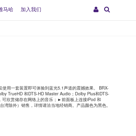
搜
My
雅马哈
加入我们
索
Account
使用一套装置即可体验到蓝光5.1声道的震撼效果。 BRX-
DTS-HD Master Audio；Dolby Plus和DTS-
认证，可欣赏储存在网络上的音乐；►前面板上连接iPod 和
、澳门和台湾除外）销售，详情请洽当地经销商。产品颜色为黑色。