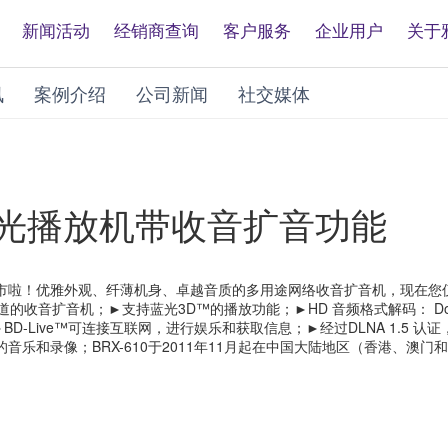
新闻活动
经销商查询
客户服务
企业用户
关于
讯
案例介绍
公司新闻
社交媒体
，蓝光播放机带收音扩音功能
0上市啦！优雅外观、纤薄机身、卓越音质的多用途网络收音扩音机，现在您仅
扩音机；►支持蓝光3D™的播放功能；►HD 音频格式解码： Dolby TrueHD 和
►BD-Live™可连接互联网，进行娱乐和获取信息；►经过DLNA 1.5 
备上的音乐和录像；BRX-610于2011年11月起在中国大陆地区（香港