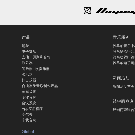
产品
音乐服务
钢琴
雅马哈音乐中
电子键盘
雅马哈流行音
吉他、贝斯和音箱
雅马哈双排键
鼓乐器
雅马哈电子键
管乐器 · 吹奏乐器
弦乐器
新闻活动
打击乐器
合成器及音乐制作产品
新闻活动首页
家庭音响
专业音响
经销商查询
会议系统
App应用程序
经销商查询首
高尔夫
车载音响
Global